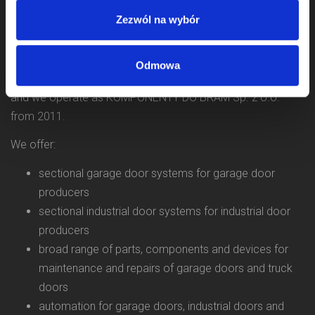
Zezwól na wybór
Odmowa
We started activity in door component business in 2009
and we operate as KOMPONENTY DO BRAM Sp. z o.o.
from 2011.
We offer:
sectional garage door systems for garage door
producers
sectional industrial door systems for industrial door
producers
broad range of parts, components and devices for
maintenance and repairs of garage doors and truck
doors
automation for garage doors, industrial doors and