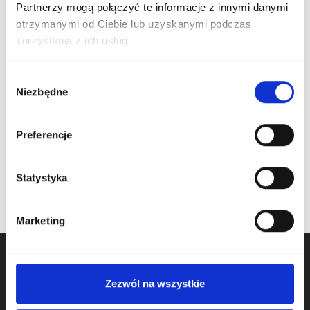
Partnerzy mogą połączyć te informacje z innymi danymi
ARTICLE:
25449-L.1
ARTICLE:
25447
otrzymanymi od Ciebie lub uzyskanymi podczas
korzystania z ich usług.
Spring break
Microswitch
protection device
Price inc. VAT
Wybór
LEFT
Niezbędne
14.50 € / piece
zgody
Price inc. VAT
oczekiwanie na dostawę
17.79 € / piece
Preferencje
na stanie
Statystyka
Marketing
Zezwól na wszystkie