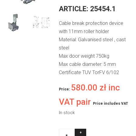
ARTICLE:
25454.1
Cable break protection device
with 11mm roller holder
Material: Galvanised steel , cast
steel
Max door weight 750kg
Max cable diameter: 5 mm
Certificate TUV TorFV 6/102
580.00
zł
inc
Price:
VAT pair
Price includes VAT
In stock
Adjustable