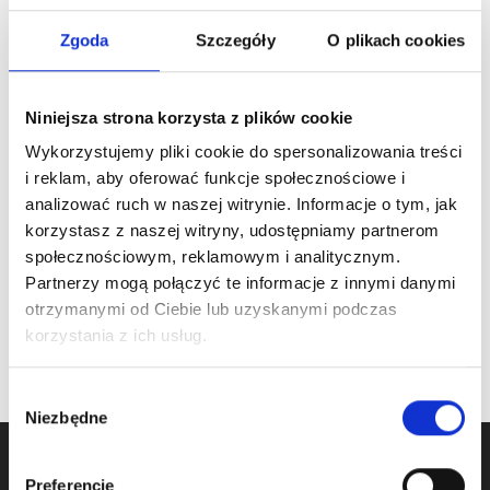
Zgoda
Szczegóły
O plikach cookies
ARTICLE:
545200
ARTICLE:
875073
Niniejsza strona korzysta z plików cookie
Wykorzystujemy pliki cookie do spersonalizowania treści
Lock set 200mm lock
Door closer assembly
pin
set for passdoor
i reklam, aby oferować funkcje społecznościowe i
analizować ruch w naszej witrynie. Informacje o tym, jak
Price inc. VAT
Price inc. VAT
korzystasz z naszej witryny, udostępniamy partnerom
€ / set
7.59 € / piece
społecznościowym, reklamowym i analitycznym.
Partnerzy mogą połączyć te informacje z innymi danymi
na stanie
na stanie
otrzymanymi od Ciebie lub uzyskanymi podczas
korzystania z ich usług.
Wybór
Niezbędne
zgody
Preferencje