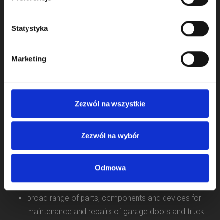
Statystyka
Marketing
We started activity in door component business in 2009
and we operate as KOMPONENTY DO BRAM Sp. z o.o.
Zezwól na wszystkie
from 2011.
We offer:
Zezwól na wybór
sectional garage door systems for garage door
producers
Odmowa
sectional industrial door systems for industrial door
producers
broad range of parts, components and devices for
maintenance and repairs of garage doors and truck