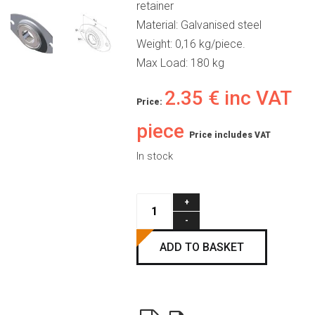
retainer
Material: Galvanised steel
Weight: 0,16 kg/piece.
Max Load: 180 kg
2.35
€
inc VAT
Price:
piece
Price includes VAT
In stock
Bearing
with
retainer
ADD TO BASKET
quantity