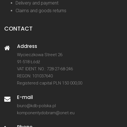
Delivery and payment
Claims and goods returns
CONTACT
Address
Wycieczkowa Street 26
91-518 Łódź
VAT IDENT. NO.: 728-27-68-246
REGON: 101037640
Registered capital PLN 150 000,00
E-mail
biuro@kdb-polska.pl
komponentydobram@onet.eu
Phone