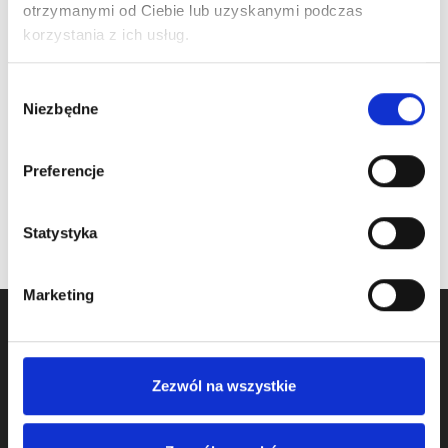
ARTICLE:
190734
ARTICLE:
13018-L
otrzymanymi od Ciebie lub uzyskanymi podczas
korzystania z ich usług.
Center bearing
Bearing bracket LEFT
bracket, offset 111mm
Price inc. VAT
Wybór
Price inc. VAT
Niezbędne
0.00 € / piece
zgody
9.50 € / piece
oczekiwanie na dostawę
na stanie
Preferencje
Statystyka
Marketing
Zezwól na wszystkie