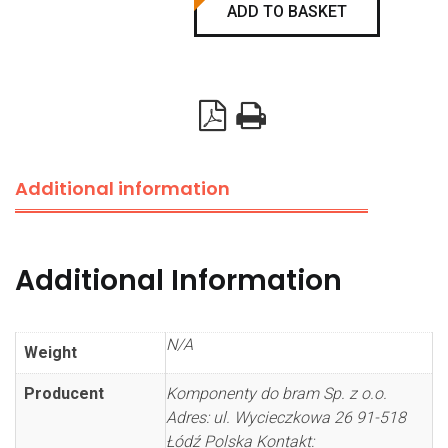
for
ADD TO BASKET
40mm
door
panel
EPCO
quantity
Additional information
Additional Information
N/A
Weight
Producent
Komponenty do bram Sp. z o.o.
Adres: ul. Wycieczkowa 26 91-518
Łódź Polska Kontakt: