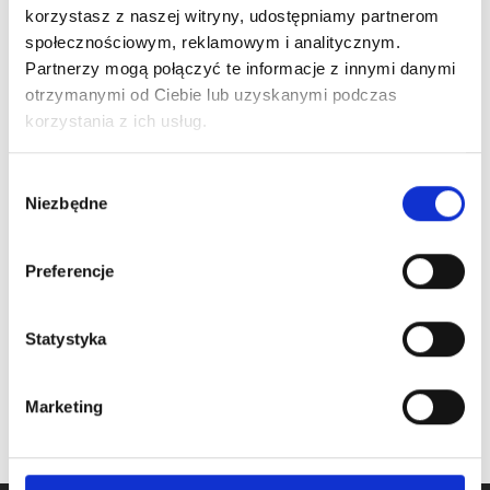
korzystasz z naszej witryny, udostępniamy partnerom
społecznościowym, reklamowym i analitycznym.
Partnerzy mogą połączyć te informacje z innymi danymi
otrzymanymi od Ciebie lub uzyskanymi podczas
korzystania z ich usług.
ARTICLE:
80019EO
ARTICLE:
21-805901
Wybór
Bottom sealing (
Bottom seal for
Niezbędne
round connection
60mm door panel
zgody
edge)
EPCO
Preferencje
Price inc. VAT
Price inc. VAT
3.50 € / meter
9.47 € / meter
Statystyka
oczekiwanie na dostawę
na stanie
Marketing