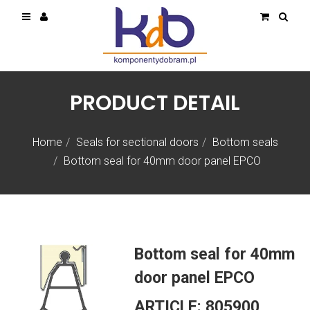
PRODUCT DETAIL
Home
Seals for sectional doors
Bottom seals
Bottom seal for 40mm door panel EPCO
Bottom seal for 40mm
door panel EPCO
ARTICLE:
805900