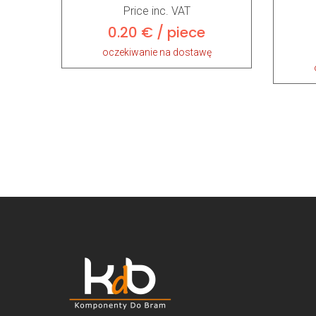
Price inc. VAT
0.20 € / piece
oczekiwanie na dostawę