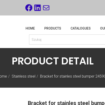
FACEBOOK
LINKEDIN
MAIL
HOME
PRODUCTS
CATALOGUES
OU
PRODUCT DETAIL
ome
Stainless steel
Bracket for stainles steel bumper 2459
Bracket for stainles steel bum