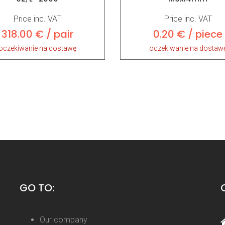
Price inc. VAT
Price inc. VAT
318.00 € / pair
0.20 € / piece
oczekiwanie na dostawę
oczekiwanie na dostaw
GO TO:
Our company