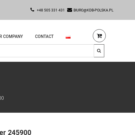
+48 505 331 431
BIURO@KDB-POLSKA.PL
R COMPANY
CONTACT
00
per 245900