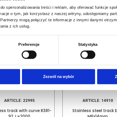
do spersonalizowania treści i reklam, aby oferować funkcje sp
ormacje o tym, jak korzystasz z naszej witryny, udostępniamy p
RELATED PRODUCTS
Partnerzy mogą połączyć te informacje z innymi danymi otrzym
nia z ich usług.
Preferencje
Statystyka
Zezwól na wybór
Z
ARTICLE:
22995
ARTICLE:
14910
ess track with curve R381-
Stainless steel track 
92, L=2000
M6x14mm