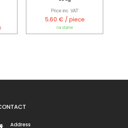
Price inc. VAT
5.60 € / piece
ę
na stanie
CONTACT
Address