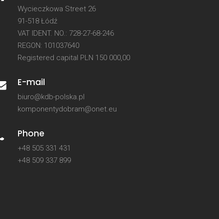
Wycieczkowa Street 26
91-518 Łódź
VAT IDENT. NO.: 728-27-68-246
REGON: 101037640
Registered capital PLN 150 000,00
E-mail
biuro@kdb-polska.pl
komponentydobram@onet.eu
Phone
+48 505 331 431
+48 509 337 899