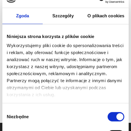
Zgoda
Szczegóły
O plikach cookies
Niniejsza strona korzysta z plików cookie
ARTICLE:
25026-CL.1
ARTICLE:
25026-FL.1
Wykorzystujemy pliki cookie do spersonalizowania treści
Spring bumper – C
Spring bumper – flat
i reklam, aby oferować funkcje społecznościowe i
LEFT
LEFT
analizować ruch w naszej witrynie. Informacje o tym, jak
korzystasz z naszej witryny, udostępniamy partnerom
Price inc. VAT
Price inc. VAT
społecznościowym, reklamowym i analitycznym.
27.76 € / piece
29.74 € / piece
Partnerzy mogą połączyć te informacje z innymi danymi
oczekiwanie na dostawę
oczekiwanie na dostawę
otrzymanymi od Ciebie lub uzyskanymi podczas
korzystania z ich usług.
Wybór
Niezbędne
zgody