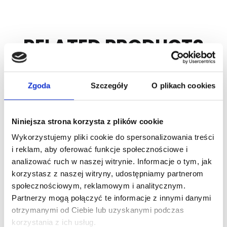
RELATED PRODUCTS
Zgoda
Szczegóły
O plikach cookies
Niniejsza strona korzysta z plików cookie
Wykorzystujemy pliki cookie do spersonalizowania treści
i reklam, aby oferować funkcje społecznościowe i
analizować ruch w naszej witrynie. Informacje o tym, jak
ARTICLE:
213053
korzystasz z naszej witryny, udostępniamy partnerom
ARTICLE:
213014
eRSX C-profile
społecznościowym, reklamowym i analitycznym.
Short curve R305
40x20x22x1,5mm
Partnerzy mogą połączyć te informacje z innymi danymi
L=3065mm (2 pcs)
otrzymanymi od Ciebie lub uzyskanymi podczas
Price inc. VAT
korzystania z ich usług.