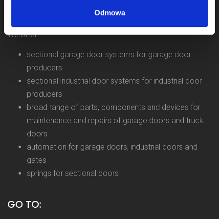
and we operate as KOMPONENTY DO BRAM Sp. z o.o.
Odmowa
from 2011.
We offer:
sectional garage door systems for garage door
producers
sectional industrial door systems for industrial door
producers
broad range of parts, components and devices for
maintenance and repairs of garage doors and truck
doors
automation for garage doors, industrial doors and
gates
springs for sectional doors
GO TO: