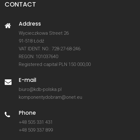
CONTACT
Address
Wycieczkowa Street 26
91-518 Łódź
VAT IDENT. NO.: 728-27-68-246
REGON: 101037640
Registered capital PLN 150 000,00
E-mail
biuro@kdb-polska.pl
komponentydobram@onet.eu
Phone
+48 505 331 431
+48 509 337 899