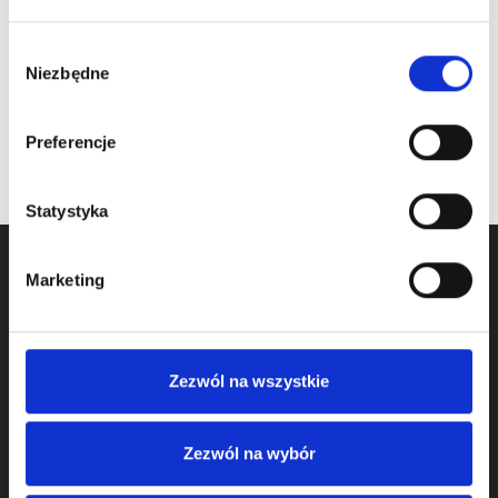
11.85 € / piece
Price inc. VAT
€ / piece
na stanie
Wybór
na stanie
Niezbędne
zgody
Preferencje
Statystyka
Marketing
Zezwól na wszystkie
Zezwól na wybór
We started activity in door component business in 2009