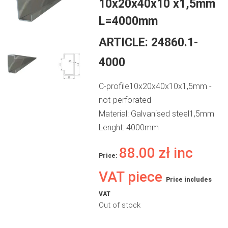
10x20x40x10 x1,5mm
L=4000mm
ARTICLE:
24860.1-
4000
C-profile10x20x40x10x1,5mm -
not-perforated
Material: Galvanised steel1,5mm
Lenght: 4000mm
88.00
zł
inc
Price:
VAT piece
Price includes
VAT
Out of stock