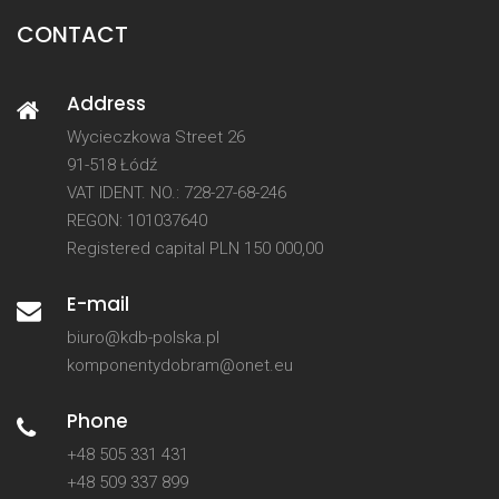
CONTACT
Address
Wycieczkowa Street 26
91-518 Łódź
VAT IDENT. NO.: 728-27-68-246
REGON: 101037640
Registered capital PLN 150 000,00
E-mail
biuro@kdb-polska.pl
komponentydobram@onet.eu
Phone
+48 505 331 431
+48 509 337 899