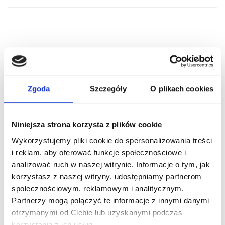
RELATED PRODUCTS
Zgoda
Szczegóły
O plikach cookies
Niniejsza strona korzysta z plików cookie
Wykorzystujemy pliki cookie do spersonalizowania treści
i reklam, aby oferować funkcje społecznościowe i
analizować ruch w naszej witrynie. Informacje o tym, jak
korzystasz z naszej witryny, udostępniamy partnerom
społecznościowym, reklamowym i analitycznym.
ARTICLE:
110020
ARTICLE:
194949
Partnerzy mogą połączyć te informacje z innymi danymi
Cable drum M134-
Cable drum M102-
otrzymanymi od Ciebie lub uzyskanymi podczas
5500 SL
2400 SL – LEFT
korzystania z ich usług.