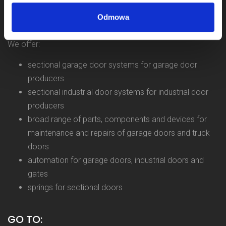
and we operate as KOMPONENTY DO BRAM Sp. z o.o.
Odmowa
from 2011.
We offer:
sectional garage door systems for garage door
producers
sectional industrial door systems for industrial door
producers
broad range of parts, components and devices for
maintenance and repairs of garage doors and truck
doors
automation for garage doors, industrial doors and
gates
springs for sectional doors
GO TO: