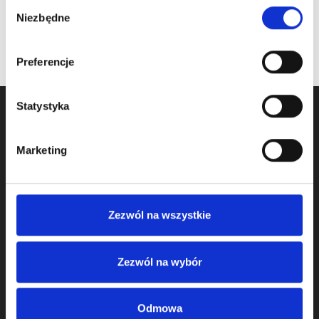
Wybór
Niezbędne
zgody
Preferencje
Statystyka
Marketing
Zezwól na wszystkie
We started activity in door component business in 2009
Zezwól na wybór
and we operate as KOMPONENTY DO BRAM Sp. z o.o.
from 2011.
Odmowa
We offer: