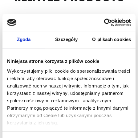
Zgoda
Szczegóły
O plikach cookies
Niniejsza strona korzysta z plików cookie
Wykorzystujemy pliki cookie do spersonalizowania treści
ARTICLE:
25649R67
ARTICLE:
25454.1
i reklam, aby oferować funkcje społecznościowe i
analizować ruch w naszej witrynie. Informacje o tym, jak
Spring break
Adjustable cable
korzystasz z naszej witryny, udostępniamy partnerom
protection device
break protection
społecznościowym, reklamowym i analitycznym.
RIGHT
device – 750kg
Partnerzy mogą połączyć te informacje z innymi danymi
Price inc. VAT
Price inc. VAT
otrzymanymi od Ciebie lub uzyskanymi podczas
21.84 € / piece
73.00 € / pair
korzystania z ich usług.
oczekiwanie na dostawę
na stanie