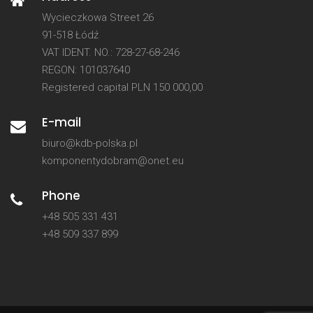
Wycieczkowa Street 26
91-518 Łódź
VAT IDENT. NO.: 728-27-68-246
REGON: 101037640
Registered capital PLN 150 000,00
E-mail
biuro@kdb-polska.pl
komponentydobram@onet.eu
Phone
+48 505 331 431
+48 509 337 899