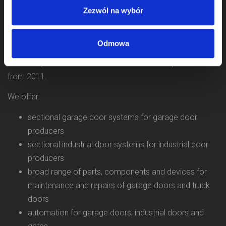
Zezwól na wybór
Odmowa
We started activity in door component business in 2009
and we operate as KOMPONENTY DO BRAM Sp. z o.o.
from 2011.
We offer:
sectional garage door systems for garage door
producers
sectional industrial door systems for industrial door
producers
broad range of parts, components and devices for
maintenance and repairs of garage doors and truck
doors
automation for garage doors, industrial doors and