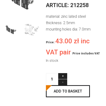
ARTICLE:
212258
material: zinc lated steel
thickness: 2.5mm
mounting holes dia: 7.0mm
43.00
zł
inc
Price:
VAT pair
Price includes VAT
In stock
eRSX
top
roller
ADD TO BASKET
bracket
residential