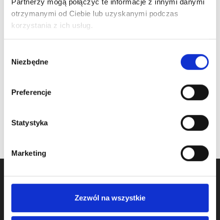
Partnerzy mogą połączyć te informacje z innymi danymi
otrzymanymi od Ciebie lub uzyskanymi podczas
ARTICLE:
230113
ARTICLE:
230115
korzystania z ich usług.
Top roller carrier LHI
Top roller carrier for
LEFT
230113-230114
Wybór
Niezbędne
zgody
Price inc. VAT
Price inc. VAT
9.50 € / piece
9.50 € / piece
Preferencje
na stanie
na stanie
Statystyka
Marketing
Zezwól na wszystkie