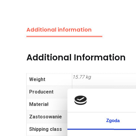
Additional information
Additional Information
15.77 kg
Weight
Producent
Cx
Materiał
Steel
Zastosowanie
sectional door
Zgoda
Shipping class
Dłużyca