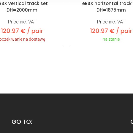
eRSX horizontal track
RSX vertical track set
DH=1875mm
DH=2000mm
Price inc. VAT
Price inc. VAT
120.97 € / pair
120.97 € / pair
na stanie
oczekiwanie na dostawę
GO TO: