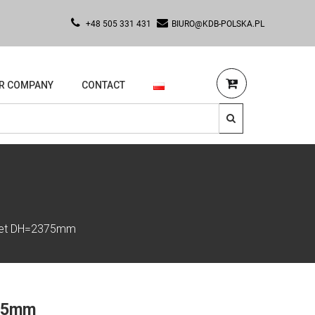
+48 505 331 431
BIURO@KDB-POLSKA.PL
R COMPANY
CONTACT
 set DH=2375mm
375mm