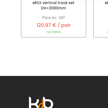
eRSX vertical track set
e
DH=2080mm
Price inc. VAT
120.97 € / pair
na stanie