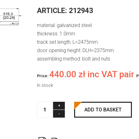
ARTICLE:
212943
material: galvanized steel
thickness: 1.0mm
track set length: L=2475mm
door opening height: DLH=2375mm
assembling method: bolt and nuts
440.00
zł
inc VAT pair
Price:
P
In stock
eRSX
ADD TO BASKET
vertical
track
set