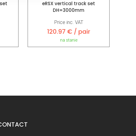
 set
eRSX vertical track set
DH=3000mm
Price inc. VAT
120.97 € / pair
na stanie
CONTACT