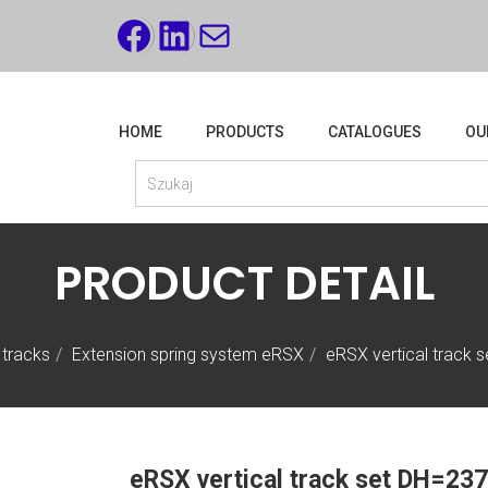
FACEBOOK
LINKEDIN
MAIL
HOME
PRODUCTS
CATALOGUES
OU
PRODUCT DETAIL
 tracks
Extension spring system eRSX
eRSX vertical track
eRSX vertical track set DH=2