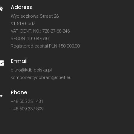
Address
Wycieczkowa Street 26
91-518 Łódź
VAT IDENT. NO.: 728-27-68-246
REGON: 101037640
Registered capital PLN 150 000,00
E-mail
biuro@kdb-polska.pl
komponentydobram@onet.eu
Phone
+48 505 331 431
+48 509 337 899