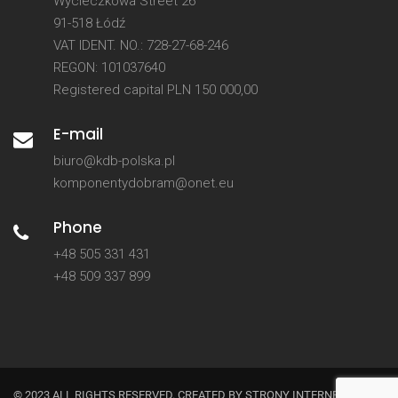
Wycieczkowa Street 26
91-518 Łódź
VAT IDENT. NO.: 728-27-68-246
REGON: 101037640
Registered capital PLN 150 000,00
E-mail
biuro@kdb-polska.pl
komponentydobram@onet.eu
Phone
+48 505 331 431
+48 509 337 899
© 2023 ALL RIGHTS RESERVED. CREATED BY
STRONY INTERNETOWE