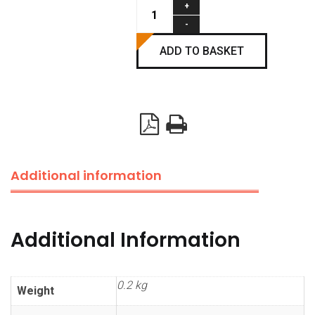
Fingersafetyset
for
pass
ADD TO BASKET
door
RAL9011
quantity
Additional information
Additional Information
0.2 kg
Weight