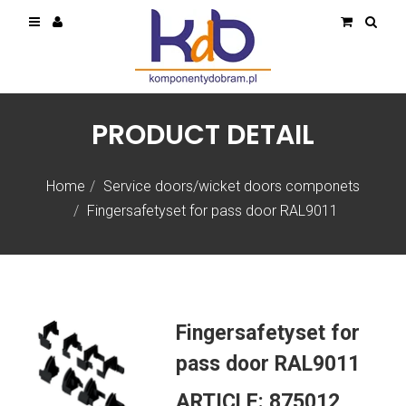
PRODUCT DETAIL
Home
Service doors/wicket doors componets
Fingersafetyset for pass door RAL9011
Fingersafetyset for
pass door RAL9011
ARTICLE:
875012