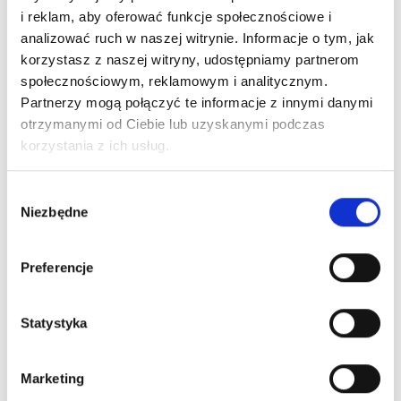
i reklam, aby oferować funkcje społecznościowe i
analizować ruch w naszej witrynie. Informacje o tym, jak
korzystasz z naszej witryny, udostępniamy partnerom
społecznościowym, reklamowym i analitycznym.
Partnerzy mogą połączyć te informacje z innymi danymi
otrzymanymi od Ciebie lub uzyskanymi podczas
korzystania z ich usług.
Wybór
Niezbędne
ARTICLE:
875030
ARTICLE:
875011
zgody
Bottom seal for
Plastic door catcher
Preferencje
bottom profile of
for pass door RAL9011
pass door
Price inc. VAT
Statystyka
Price inc. VAT
€ / piece
1.75 € / meter
oczekiwanie na dostawę
oczekiwanie na dostawę
Marketing