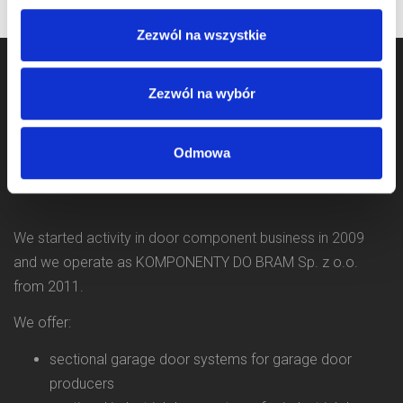
Zezwól na wszystkie
Zezwól na wybór
Odmowa
We started activity in door component business in 2009
and we operate as KOMPONENTY DO BRAM Sp. z o.o.
from 2011.
We offer:
sectional garage door systems for garage door
producers