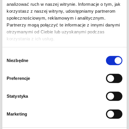
analizować ruch w naszej witrynie. Informacje o tym, jak
korzystasz z naszej witryny, udostępniamy partnerom
społecznościowym, reklamowym i analitycznym.
Partnerzy mogą połączyć te informacje z innymi danymi
otrzymanymi od Ciebie lub uzyskanymi podczas
ARTICLE:
14027
ARTICLE:
14020/16P
korzystania z ich usług.
Self drilling screw
Self tapping
6,3x35mm
hexagonal head M10
Wybór
Niezbędne
flanged screw
zgody
Price inc. VAT
6,3x16mm
10.50 € / 100
Preferencje
Price inc. VAT
pieces
4.10 € / 100
na stanie
Statystyka
pieces
na stanie
Marketing