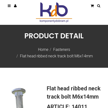
PRODUCT DETAIL
Home
Fasteners
Flat head ribbed neck track bolt M6x14mm
Flat head ribbed neck
track bolt M6x14mm
ARTICLE:
14011