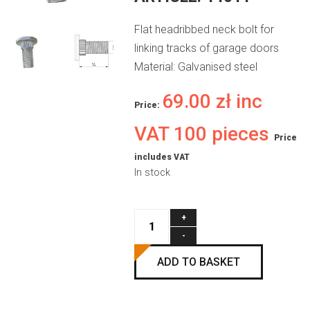
Flat headribbed neck bolt for
linking tracks of garage doors
Material: Galvanised steel
69.00
zł
inc
Price:
VAT 100 pieces
Price
includes VAT
In stock
Flat
head
ribbed
ADD TO BASKET
neck
track