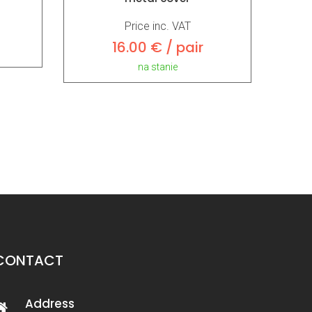
Price inc. VAT
16.00 € / pair
na stanie
CONTACT
Address