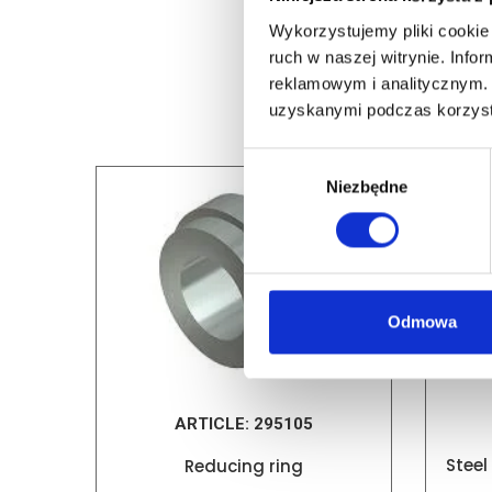
Wykorzystujemy pliki cookie 
ruch w naszej witrynie. Inf
reklamowym i analitycznym. 
uzyskanymi podczas korzysta
Wybór
Niezbędne
zgody
Odmowa
ARTICLE:
295105
Steel
Reducing ring