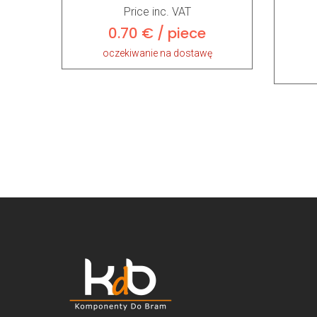
Price inc. VAT
0.70 € / piece
oczekiwanie na dostawę