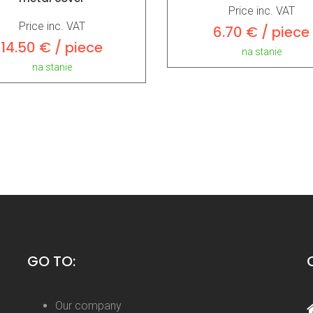
Price inc. VAT
Price inc. VAT
6.70 € / piece
14.50 € / piece
na stanie
na stanie
GO TO:
Our company