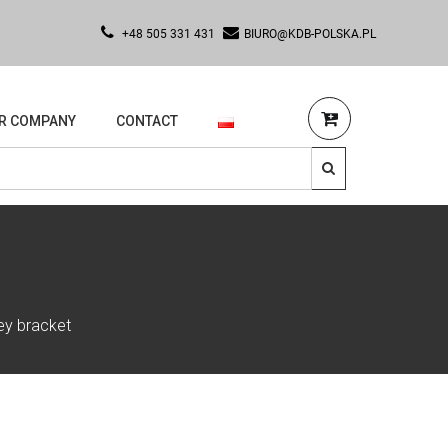
+48 505 331 431
BIURO@KDB-POLSKA.PL
R COMPANY
CONTACT
ley bracket