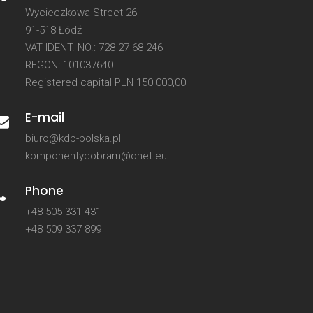
Wycieczkowa Street 26
91-518 Łódź
VAT IDENT. NO.: 728-27-68-246
REGON: 101037640
Registered capital PLN 150 000,00
E-mail
biuro@kdb-polska.pl
komponentydobram@onet.eu
Phone
+48 505 331 431
+48 509 337 899