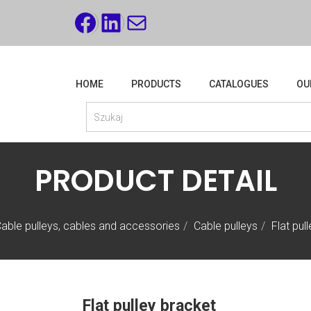
FACEBOOK
LINKEDIN
MAIL
HOME
PRODUCTS
CATALOGUES
OU
PRODUCT DETAIL
able pulleys, cables and accessories
Cable pulleys
Flat pul
Flat pulley bracket