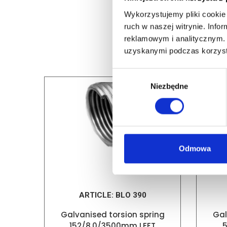
Wykorzystujemy pliki cookie 
ruch w naszej witrynie. Inf
reklamowym i analitycznym. 
uzyskanymi podczas korzysta
Wybór
Niezbędne
zgody
Odmowa
ARTICLE:
BLO 390
Galvanised torsion spring
Gal
152/8.0/3500mm LEFT