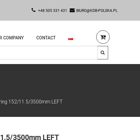
+48 505 331 431
BIURO@KDB-POLSKA.PL
R COMPANY
CONTACT
pring 152/11.5/3500mm LEFT
/11.5/3500mm LEFT