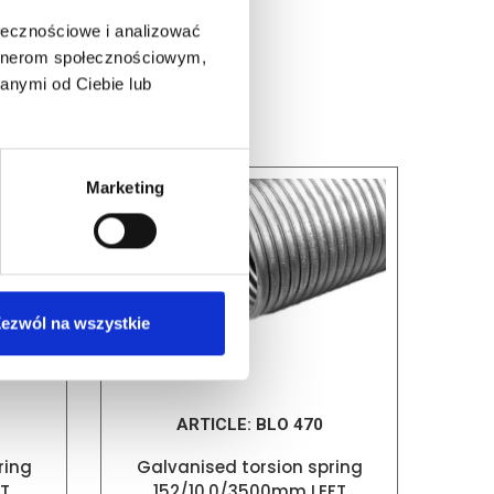
ołecznościowe i analizować
artnerom społecznościowym,
anymi od Ciebie lub
Marketing
ezwól na wszystkie
ARTICLE:
BLO 470
ring
Galvanised torsion spring
T
152/10.0/3500mm LEFT