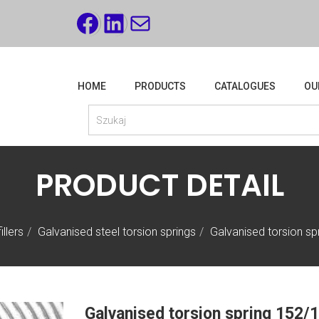
FACEBOOK
LINKEDIN
MAIL
HOME
PRODUCTS
CATALOGUES
OU
PRODUCT DETAIL
llers
Galvanised steel torsion springs
Galvanised torsion s
Galvanised torsion spring 152