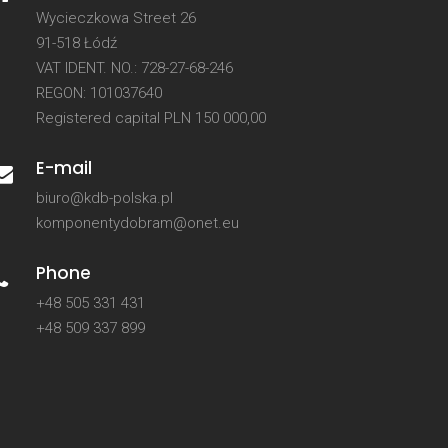
Wycieczkowa Street 26
91-518 Łódź
VAT IDENT. NO.: 728-27-68-246
REGON: 101037640
Registered capital PLN 150 000,00
E-mail
biuro@kdb-polska.pl
komponentydobram@onet.eu
Phone
+48 505 331 431
+48 509 337 899