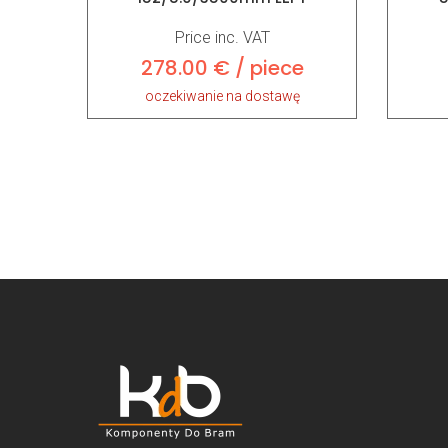
Price inc. VAT
278.00 € / piece
oczekiwanie na dostawę