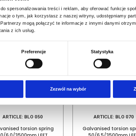
do spersonalizowania treści i reklam, aby oferować funkcje sp
ormacje o tym, jak korzystasz z naszej witryny, udostępniamy p
RELATED PRODUCTS
Partnerzy mogą połączyć te informacje z innymi danymi otrzym
nia z ich usług.
Preferencje
Statystyka
Zezwól na wybór
Z
ARTICLE:
BLO 050
ARTICLE:
BLO 070
vanised torsion spring
Galvanised torsion sp
50/6.0/3500mm LEFT
50/6.5/3500mm LEF