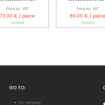
Price inc. VAT
Price inc. VAT
73.00 € / piece
80.00 € / piec
na stanie
na stanie
GO TO:
Our company