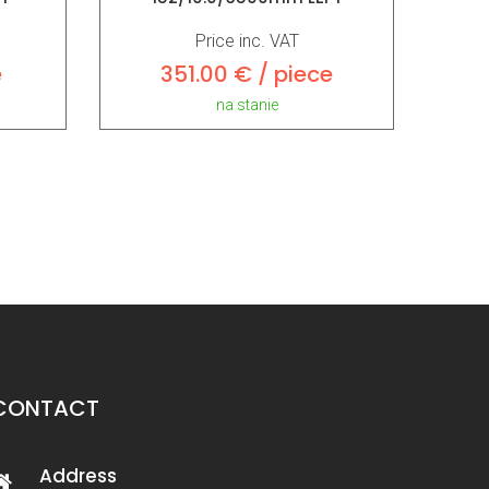
Price inc. VAT
e
351.00 € / piece
na stanie
CONTACT
Address