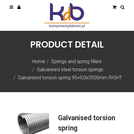
PRODUCT DETAIL
Home
Springs and spring fillers
Galvanised steel torsion springs
Galvanised torsion spring 95×9,0x3500mm RIGHT
Galvanised torsion
spring