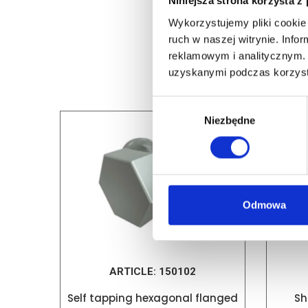
Niniejsza strona korzysta z
Wykorzystujemy pliki cookie 
ruch w naszej witrynie. Inf
reklamowym i analitycznym. 
uzyskanymi podczas korzysta
Wybór
Niezbędne
zgody
Odmowa
ARTICLE:
150102
Self tapping hexagonal flanged
Sh