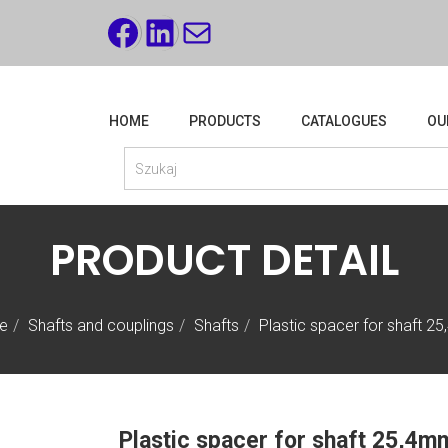
FACEBOOK
LINKEDIN
MAIL
HOME
PRODUCTS
CATALOGUES
OU
PRODUCT DETAIL
e
Shafts and couplings
Shafts
Plastic spacer for shaft 2
Plastic spacer for shaft 25,4m