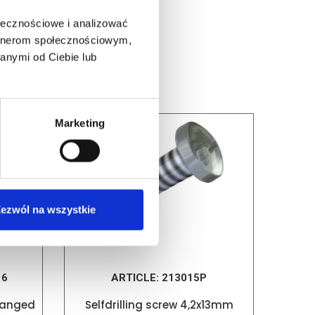
ołecznościowe i analizować
artnerom społecznościowym,
anymi od Ciebie lub
Marketing
ezwól na wszystkie
16
ARTICLE:
213015P
flanged
Selfdrilling screw 4,2x13mm