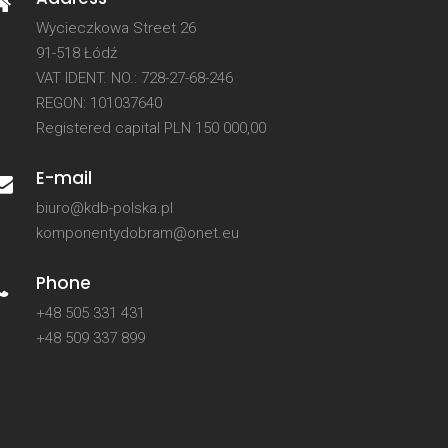
Wycieczkowa Street 26
91-518 Łódź
VAT IDENT. NO.: 728-27-68-246
REGON: 101037640
Registered capital PLN 150 000,00
E-mail
biuro@kdb-polska.pl
komponentydobram@onet.eu
Phone
+48 505 331 431
+48 509 337 899