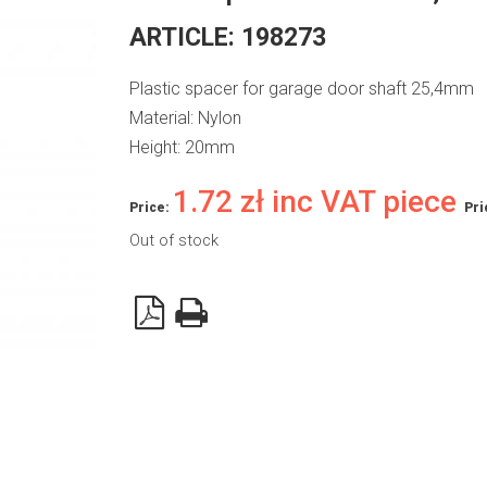
ARTICLE:
198273
Plastic spacer for garage door shaft 25,4mm
Material: Nylon
Height: 20mm
1.72
zł
inc VAT piece
Price:
Pri
Out of stock