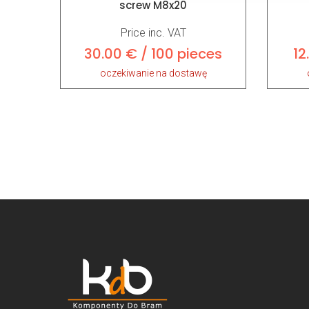
screw M8x20
Price inc. VAT
30.00 € / 100 pieces
12
oczekiwanie na dostawę