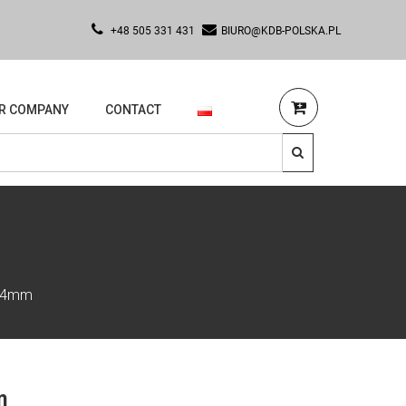
+48 505 331 431
BIURO@KDB-POLSKA.PL
R COMPANY
CONTACT
5,4mm
m