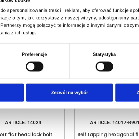
 plików cookie
do spersonalizowania treści i reklam, aby oferować funkcje sp
ormacje o tym, jak korzystasz z naszej witryny, udostępniamy p
RELATED PRODUCTS
Partnerzy mogą połączyć te informacje z innymi danymi otrzym
nia z ich usług.
Preferencje
Statystyka
Zezwól na wybór
Z
ARTICLE:
14024
ARTICLE:
14017-R90
ort flat head lock bolt
Self tapping hexagonal 