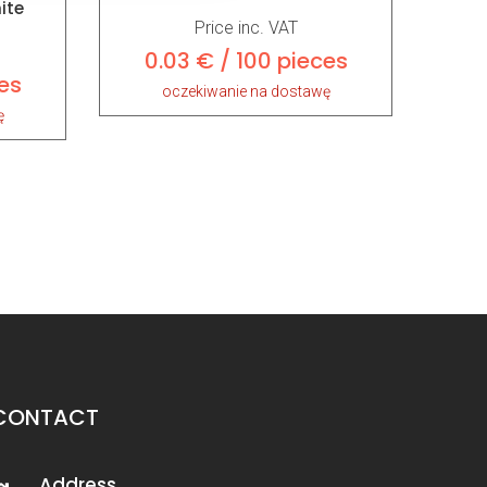
ite
Price inc. VAT
0.03 € / 100 pieces
es
oczekiwanie na dostawę
ę
CONTACT
Address