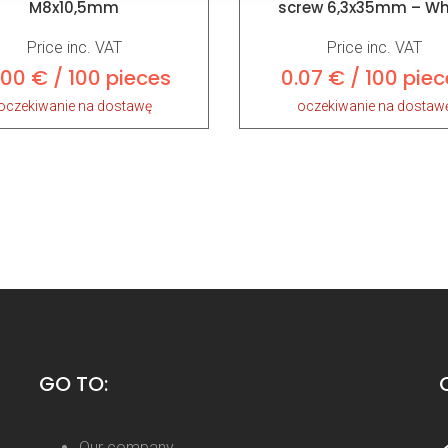
M8x10,5mm
screw 6,3x35mm – Wh
Price inc. VAT
Price inc. VAT
.00 € / 100 pieces
0.07 € / 100 piec
oczekiwanie na dostawę
oczekiwanie na dostaw
GO TO:
Our company