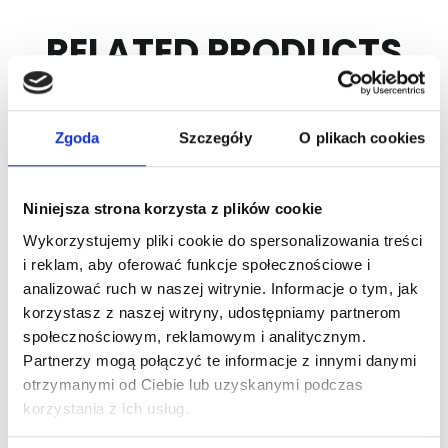
RELATED PRODUCTS
Zgoda
Szczegóły
O plikach cookies
Niniejsza strona korzysta z plików cookie
Wykorzystujemy pliki cookie do spersonalizowania treści
i reklam, aby oferować funkcje społecznościowe i
analizować ruch w naszej witrynie. Informacje o tym, jak
ARTICLE:
KLS00230
ARTICLE:
KLS00410
korzystasz z naszej witryny, udostępniamy partnerom
społecznościowym, reklamowym i analitycznym.
Shot blasted spring
Shot blasted spring
Partnerzy mogą połączyć te informacje z innymi danymi
95/6.5/3000mm LEFT
152/8.5/3000mm LEFT
otrzymanymi od Ciebie lub uzyskanymi podczas
Price inc. VAT
Price inc. VAT
korzystania z ich usług.
143.00 € / piece
296.00 € / piece