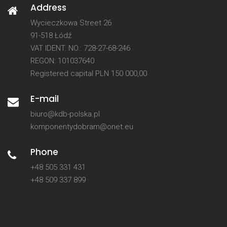
Address
Wycieczkowa Street 26
91-518 Łódź
VAT IDENT. NO.: 728-27-68-246
REGON: 101037640
Registered capital PLN 150 000,00
E-mail
biuro@kdb-polska.pl
komponentydobram@onet.eu
Phone
+48 505 331 431
+48 509 337 899