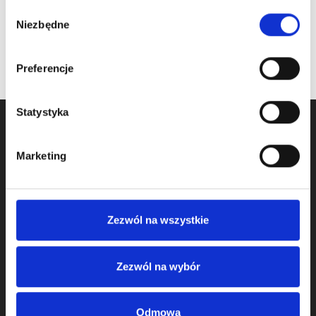
Wybór
na stanie
oczekiwanie na dostawę
Niezbędne
zgody
Preferencje
Statystyka
Marketing
Zezwól na wszystkie
We started activity in door component business in 2009
Zezwól na wybór
and we operate as KOMPONENTY DO BRAM Sp. z o.o.
from 2011.
Odmowa