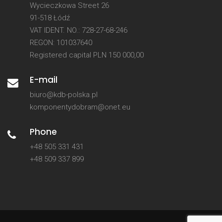
Wycieczkowa Street 26
91-518 Łódź
VAT IDENT. NO.: 728-27-68-246
REGON: 101037640
Registered capital PLN 150 000,00
E-mail
biuro@kdb-polska.pl
komponentydobram@onet.eu
Phone
+48 505 331 431
+48 509 337 899