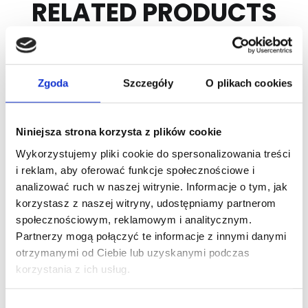
RELATED PRODUCTS
Zgoda
Szczegóły
O plikach cookies
Niniejsza strona korzysta z plików cookie
Wykorzystujemy pliki cookie do spersonalizowania treści
i reklam, aby oferować funkcje społecznościowe i
analizować ruch w naszej witrynie. Informacje o tym, jak
ARTICLE:
217410
ARTICLE:
217408
korzystasz z naszej witryny, udostępniamy partnerom
Side seal / top seal,
Side seal / top seal,
społecznościowym, reklamowym i analitycznym.
L=2225mm
L=2100mm
Partnerzy mogą połączyć te informacje z innymi danymi
otrzymanymi od Ciebie lub uzyskanymi podczas
Price inc. VAT
Price inc. VAT
korzystania z ich usług.
6.20 € / piece
5.80 € / piece
na stanie
na stanie
Wybór