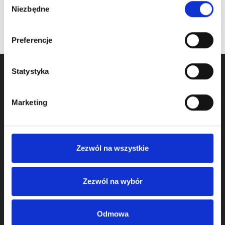
Niezbędne
zgody
Preferencje
Statystyka
Marketing
Zezwól na wszystkie
We started activity in door component business in 2009
and we operate as KOMPONENTY DO BRAM Sp. z o.o.
Zezwól na wybór
from 2011.
We offer:
Odmowa