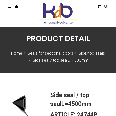
PRODUCT DETAIL
Home
Seals for sectional doors
Side/top seals
Side seal / top sealL=4500mm
Side seal / top
sealL=4500mm
ARTICLE:
24744P