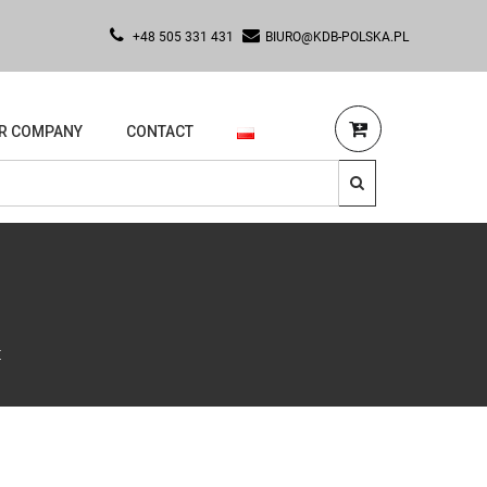
+48 505 331 431
BIURO@KDB-POLSKA.PL
R COMPANY
CONTACT
t