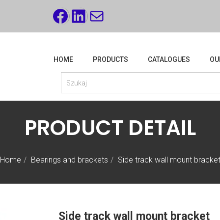
FACEBOOK
LINKEDIN
MAIL
HOME
PRODUCTS
CATALOGUES
OU
PRODUCT DETAIL
Home
Bearings and brackets
Side track wall mount bracke
Side track wall mount bracket