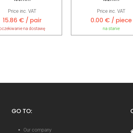
Price inc. VAT
Price inc. VAT
15.86 € / pair
0.00 € / piece
oczekiwanie na dostawę
na stanie
GO TO:
Our company