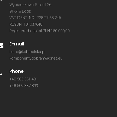
Wycieczkowa Street 26
91-518 Łódź
VAT IDENT. NO.: 728-27-68-246
REGON: 101037640
Registered capital PLN 150 000,00
E-mail
biuro@kdb-polska.pl
komponentydobram@onet.eu
Phone
+48 505 331 431
+48 509 337 899