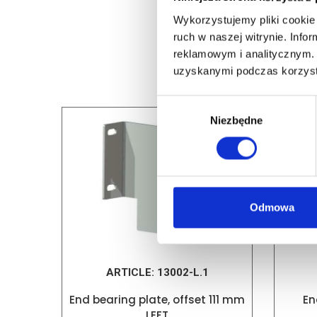
Wykorzystujemy pliki cookie 
ruch w naszej witrynie. Inf
reklamowym i analitycznym. 
uzyskanymi podczas korzysta
Wybór
Niezbędne
zgody
Odmowa
ARTICLE:
13002-L.1
End bearing plate, offset 111 mm
En
LEFT