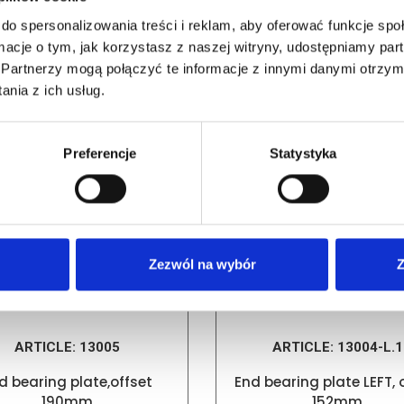
do spersonalizowania treści i reklam, aby oferować funkcje sp
ormacje o tym, jak korzystasz z naszej witryny, udostępniamy p
RELATED PRODUCTS
Partnerzy mogą połączyć te informacje z innymi danymi otrzym
nia z ich usług.
Preferencje
Statystyka
Zezwól na wybór
Z
ARTICLE:
13005
ARTICLE:
13004-L.1
d bearing plate,offset
End bearing plate LEFT, 
190mm
152mm