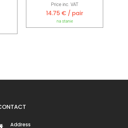
Price inc. VAT
14.75 € / pair
na stanie
CONTACT
Address