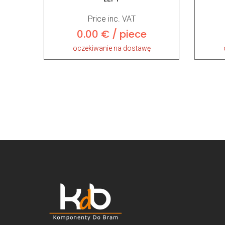
Price inc. VAT
0.00 € / piece
oczekiwanie na dostawę