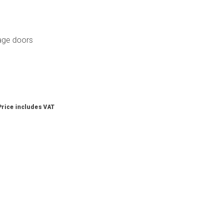
rage doors
Price includes VAT