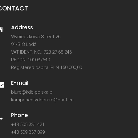
CONTACT
Address
Wycieczkowa Street 26
91-518 Łódź
VAT IDENT. NO.: 728-27-68-246
REGON: 101037640
Registered capital PLN 150 000,00
E-mail
biuro@kdb-polska.pl
komponentydobram@onet.eu
Phone
+48 505 331 431
+48 509 337 899