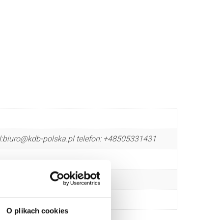
l:biuro@kdb-polska.pl telefon: +48505331431
O plikach cookies