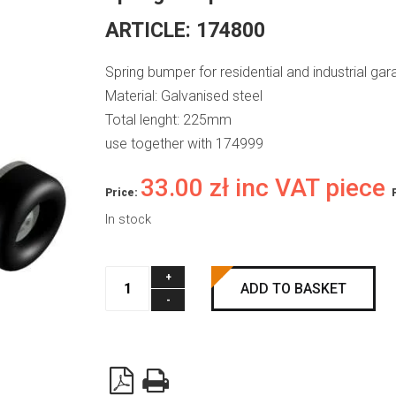
ARTICLE:
174800
Spring bumper for residential and industrial ga
Material: Galvanised steel
Total lenght: 225mm
use together with 174999
33.00
zł
inc VAT piece
Price:
In stock
Spring
ADD TO BASKET
bumper
quantity