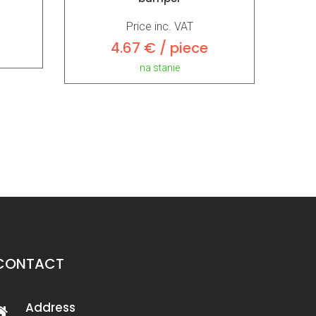
Price inc. VAT
4.67 € / piece
na stanie
CONTACT
Address