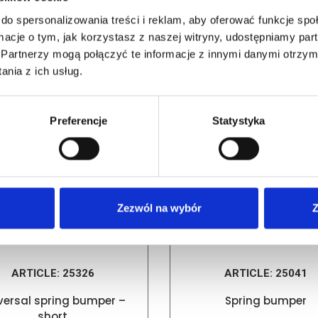
do spersonalizowania treści i reklam, aby oferować funkcje sp
ormacje o tym, jak korzystasz z naszej witryny, udostępniamy p
RELATED PRODUCTS
Partnerzy mogą połączyć te informacje z innymi danymi otrzym
nia z ich usług.
Preferencje
Statystyka
Zezwól na wybór
Z
ARTICLE:
25326
ARTICLE:
25041
versal spring bumper –
Spring bumper
short