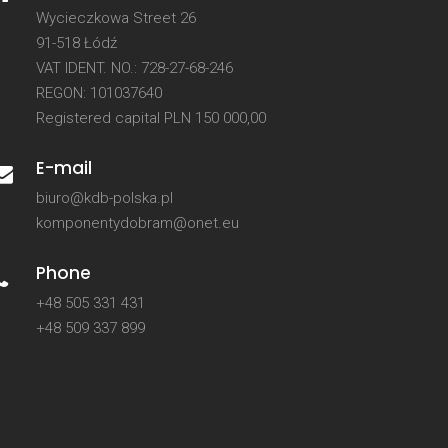
Wycieczkowa Street 26
91-518 Łódź
VAT IDENT. NO.: 728-27-68-246
REGON: 101037640
Registered capital PLN 150 000,00
E-mail
biuro@kdb-polska.pl
komponentydobram@onet.eu
Phone
+48 505 331 431
+48 509 337 899