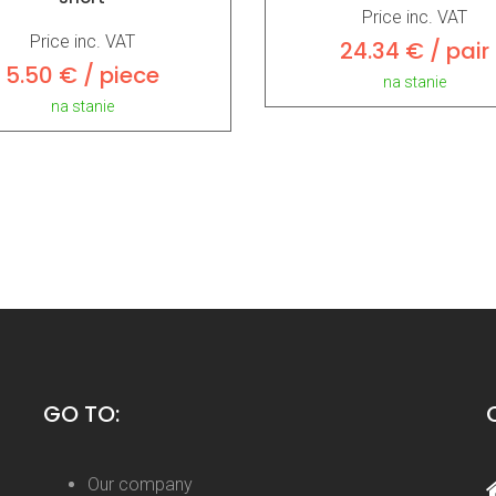
Price inc. VAT
Price inc. VAT
24.34 € / pair
5.50 € / piece
na stanie
na stanie
GO TO:
Our company