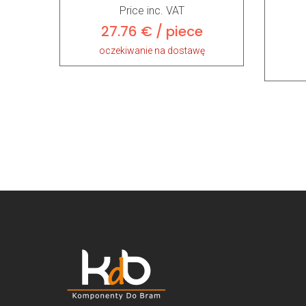
Price inc. VAT
27.76 € / piece
oczekiwanie na dostawę