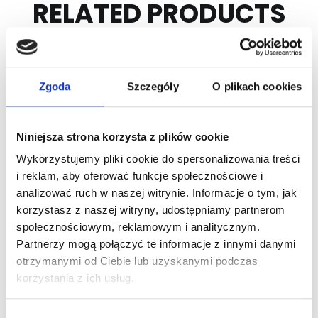
RELATED PRODUCTS
Zgoda
Szczegóły
O plikach cookies
Niniejsza strona korzysta z plików cookie
Wykorzystujemy pliki cookie do spersonalizowania treści
i reklam, aby oferować funkcje społecznościowe i
analizować ruch w naszej witrynie. Informacje o tym, jak
ARTICLE:
193597
ARTICLE:
231616
korzystasz z naszej witryny, udostępniamy partnerom
Spring plug M-50-W
Spring plug M-67-W
społecznościowym, reklamowym i analitycznym.
with mechanical lock
Partnerzy mogą połączyć te informacje z innymi danymi
Price inc. VAT
otrzymanymi od Ciebie lub uzyskanymi podczas
Price inc. VAT
1.10 € / piece
korzystania z ich usług.
3.50 € / piece
na stanie
na stanie
Wybór