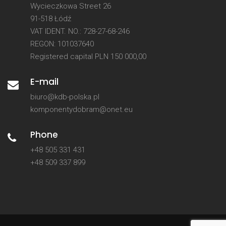
Wycieczkowa Street 26
91-518 Łódź
VAT IDENT. NO.: 728-27-68-246
REGON: 101037640
Registered capital PLN 150 000,00
E-mail
biuro@kdb-polska.pl
komponentydobram@onet.eu
Phone
+48 505 331 431
+48 509 337 899