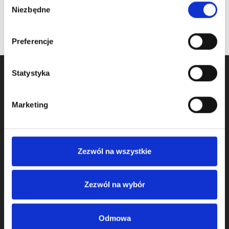
Niezbędne
zgody
Preferencje
Statystyka
Marketing
Zezwól na wszystkie
We started activity in door component business in 2009
and we operate as KOMPONENTY DO BRAM Sp. z o.o.
Zezwól na wybór
from 2011.
We offer:
Odmowa