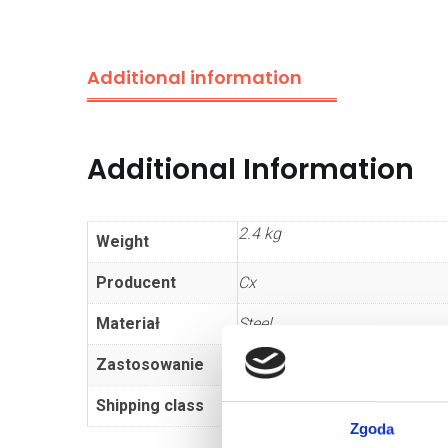
Additional information
Additional Information
2.4 kg
Weight
Producent
Cx
Materiał
Steel
Zastosowanie
sectional door
Shipping class
Standard
Zgoda