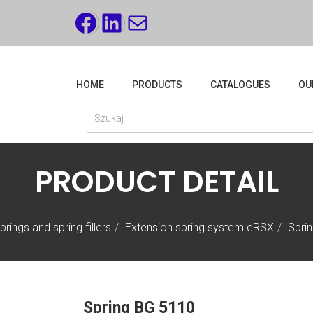
FACEBOOK
LINKEDIN
MAIL
HOME
PRODUCTS
CATALOGUES
OU
PRODUCT DETAIL
prings and spring fillers
Extension spring system eRSX
Spri
Spring BG 5110