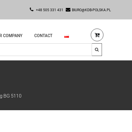
+48 505 331 431
BIURO@KDB-POLSKA.PL
R COMPANY
CONTACT
ng BG 5110