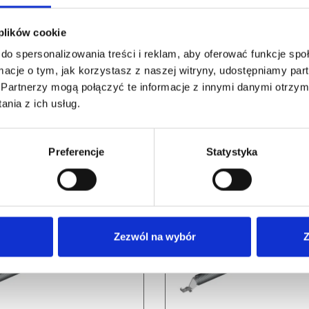
 plików cookie
do spersonalizowania treści i reklam, aby oferować funkcje sp
ormacje o tym, jak korzystasz z naszej witryny, udostępniamy p
Partnerzy mogą połączyć te informacje z innymi danymi otrzym
nia z ich usług.
RELATED PRODUCTS
Preferencje
Statystyka
Zezwól na wybór
Z