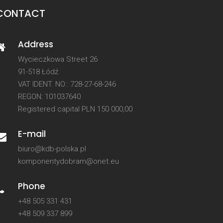
CONTACT
Address
Wycieczkowa Street 26
91-518 Łódź
VAT IDENT. NO.: 728-27-68-246
REGON: 101037640
Registered capital PLN 150 000,00
E-mail
biuro@kdb-polska.pl
komponentydobram@onet.eu
Phone
+48 505 331 431
+48 509 337 899