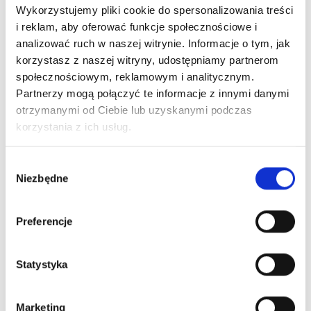
Wykorzystujemy pliki cookie do spersonalizowania treści
i reklam, aby oferować funkcje społecznościowe i
RELATED PRODUCTS
analizować ruch w naszej witrynie. Informacje o tym, jak
korzystasz z naszej witryny, udostępniamy partnerom
społecznościowym, reklamowym i analitycznym.
Partnerzy mogą połączyć te informacje z innymi danymi
otrzymanymi od Ciebie lub uzyskanymi podczas
korzystania z ich usług.
Wybór
Niezbędne
zgody
Preferencje
ARTICLE:
214907
ARTICLE:
215389
Spring BG 8310
Spring BG 5320
Statystyka
Price inc. VAT
Price inc. VAT
32.00 € / piece
26.00 € / piece
Marketing