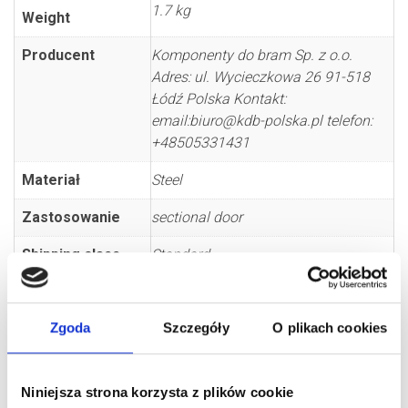
1.7 kg
Weight
Producent
Komponenty do bram Sp. z o.o.
Adres: ul. Wycieczkowa 26 91-518
Łódź Polska Kontakt:
email:biuro@kdb-polska.pl telefon:
+48505331431
Materiał
Steel
Zastosowanie
sectional door
Shipping class
Standard
Zgoda
Szczegóły
O plikach cookies
Niniejsza strona korzysta z plików cookie