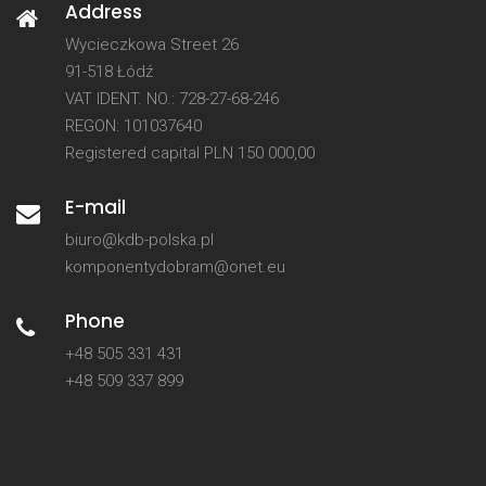
Address
Wycieczkowa Street 26
91-518 Łódź
VAT IDENT. NO.: 728-27-68-246
REGON: 101037640
Registered capital PLN 150 000,00
E-mail
biuro@kdb-polska.pl
komponentydobram@onet.eu
Phone
+48 505 331 431
+48 509 337 899