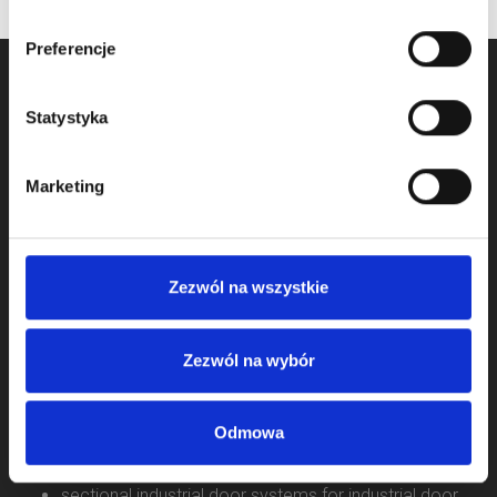
Preferencje
Statystyka
Marketing
We started activity in door component business in 2009
Zezwól na wszystkie
and we operate as KOMPONENTY DO BRAM Sp. z o.o.
from 2011.
Zezwól na wybór
We offer:
Odmowa
sectional garage door systems for garage door
producers
sectional industrial door systems for industrial door