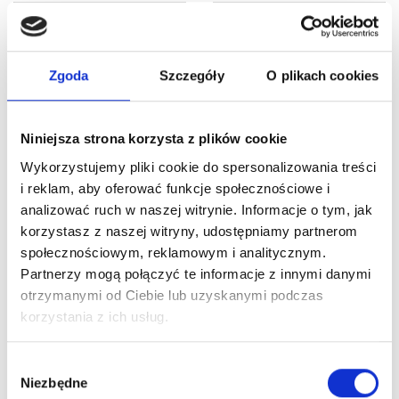
Zgoda
Szczegóły
O plikach cookies
Niniejsza strona korzysta z plików cookie
ARTICLE:
185802
ARTICLE:
25803
Wykorzystujemy pliki cookie do spersonalizowania treści
i reklam, aby oferować funkcje społecznościowe i
Steel cable with loop
Cable thimbleø5 mm
analizować ruch w naszej witrynie. Informacje o tym, jak
ø6 mm, 7×19
Price inc. VAT
korzystasz z naszej witryny, udostępniamy partnerom
L=8000mm
0.30 € / piece
społecznościowym, reklamowym i analitycznym.
Price inc. VAT
Partnerzy mogą połączyć te informacje z innymi danymi
na stanie
13.34 € / pair
otrzymanymi od Ciebie lub uzyskanymi podczas
korzystania z ich usług.
na stanie
Wybór
Niezbędne
zgody