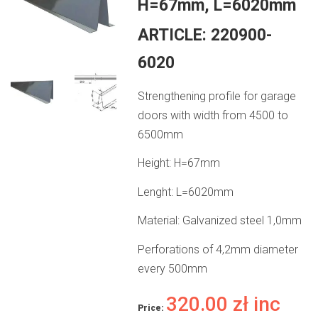
H=67mm, L=6020mm
ARTICLE:
220900-
6020
Strengthening profile for garage
doors with width from 4500 to
6500mm
Height: H=67mm
Lenght: L=6020mm
Material: Galvanized steel 1,0mm
Perforations of 4,2mm diameter
every 500mm
320.00
zł
inc
Price: