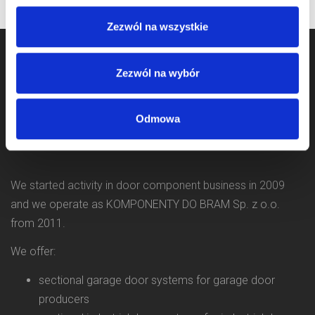
Zezwól na wszystkie
Zezwól na wybór
Odmowa
We started activity in door component business in 2009
and we operate as KOMPONENTY DO BRAM Sp. z o.o.
from 2011.
We offer:
sectional garage door systems for garage door
producers