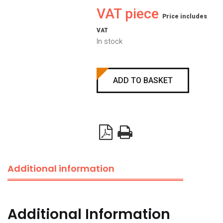
VAT piece
Price includes
VAT
In stock
Strengthening
ADD TO BASKET
profile
H=67mm,
L=6020mm
quantity
Additional information
Additional Information