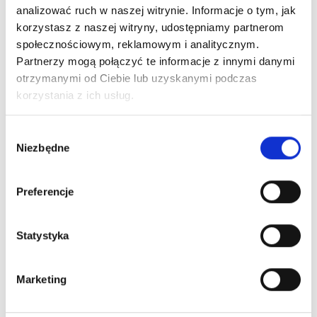
analizować ruch w naszej witrynie. Informacje o tym, jak
korzystasz z naszej witryny, udostępniamy partnerom
społecznościowym, reklamowym i analitycznym.
Partnerzy mogą połączyć te informacje z innymi danymi
otrzymanymi od Ciebie lub uzyskanymi podczas
korzystania z ich usług.
Wybór
ARTICLE:
22015
ARTICLE:
22016
Niezbędne
zgody
Strengthening profile
Strengthening profile
H=81mm, L=7190mm
H=81mm, L=7690mm
Preferencje
Price inc. VAT
Price inc. VAT
49.95 € / piece
53.42 € / piece
Statystyka
oczekiwanie na dostawę
na stanie
Marketing