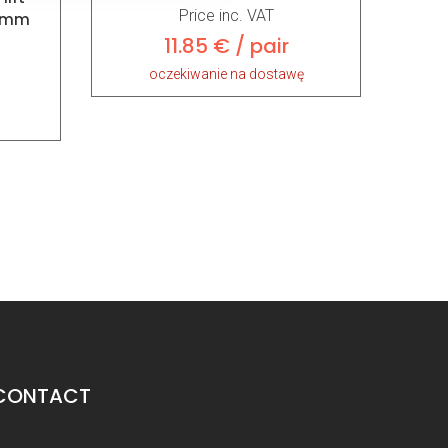
Price inc. VAT
00mm
11.85 € / pair
oczekiwanie na dostawę
CONTACT