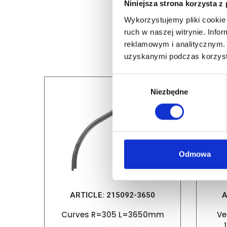
Niniejsza strona korzysta z
Wykorzystujemy pliki cookie 
ruch w naszej witrynie. Inf
reklamowym i analitycznym. 
uzyskanymi podczas korzysta
Wybór
Niezbędne
zgody
Odmowa
ARTICLE:
215092-3650
A
Curves R=305 L=3650mm
Ve