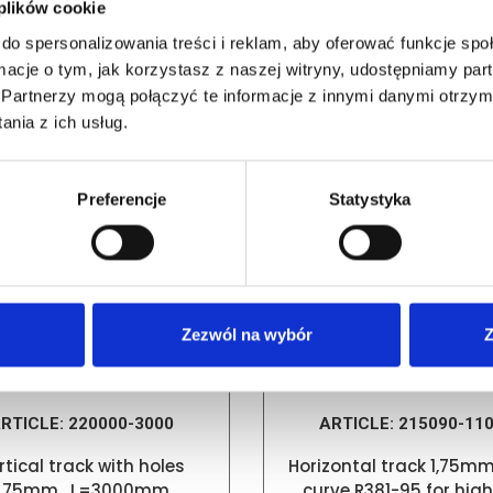
 plików cookie
do spersonalizowania treści i reklam, aby oferować funkcje sp
RELATED PRODUCTS
ormacje o tym, jak korzystasz z naszej witryny, udostępniamy p
Partnerzy mogą połączyć te informacje z innymi danymi otrzym
nia z ich usług.
Preferencje
Statystyka
Zezwól na wybór
Z
RTICLE:
220000-3000
ARTICLE:
215090-11
rtical track with holes
Horizontal track 1,75mm
1,75mm , L=3000mm
curve R381-95 for high 