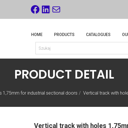
FACEBOOK
LINKEDIN
MAIL
HOME
PRODUCTS
CATALOGUES
OU
PRODUCT DETAIL
s 1,75mm for industrial sectional doors
Vertical track with h
Vertical track with holes 1,7