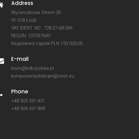
Address
Wycieczkowa Street 26
91-518 Łódź
VAT IDENT. NO.: 728-27-68-246
REGON: 101037640
Registered capital PLN 150 000,00
E-mail
biuro@kdb-polska.pl
komponentydobram@onet.eu
Phone
+48 505 331 431
+48 509 337 899