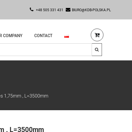
+48 505 331 431
BIURO@KDB-POLSKA.PL
R COMPANY
CONTACT
oles 1,75mm , L=3500mm
5mm , L=3500mm