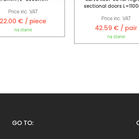
sectional doors L=11
Price inc. VAT
Price inc. VAT
22.00 € / piece
42.59 € / pair
na stanie
na stanie
GO TO: