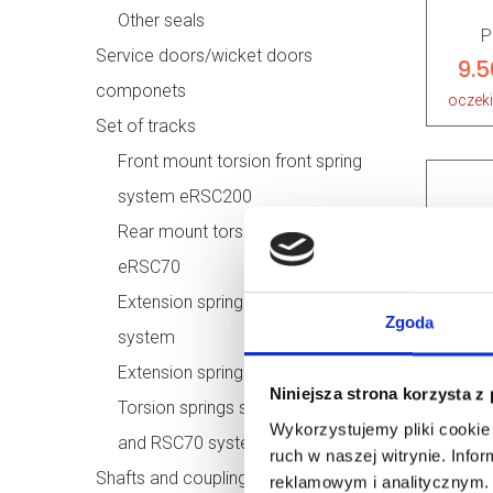
Other seals
P
Service doors/wicket doors
9.5
componets
oczek
Set of tracks
Front mount torsion front spring
system eRSC200
Rear mount torsion spring system
eRSC70
Extension spring sets for eRSX
Zgoda
system
Extension spring system eRSX
Niniejsza strona korzysta z
AR
Torsion springs sets for RSC200
Wykorzystujemy pliki cookie 
and RSC70 systems
Eu
ruch w naszej witrynie. Inf
revers
Shafts and couplings
reklamowym i analitycznym. 
r