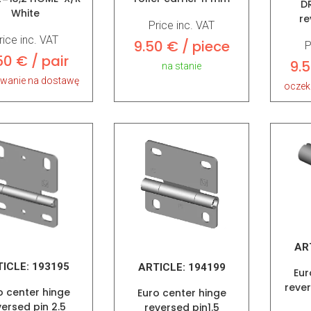
DR
White
re
Price inc. VAT
rice inc. VAT
9.50 € / piece
P
50 € / pair
9.5
na stanie
iwanie na dostawę
oczek
AR
TICLE:
193195
ARTICLE:
194199
Eur
rever
o center hinge
Euro center hinge
versed pin 2.5
reversed pin1.5