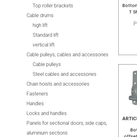
Botto
Top roller brackets
T S
Cable drums
P
high lift
Standard lift
vertical lift
Cable pulleys, cables and accessories
Cable pulleys
Steel cables and accessories
Chain hoists and accessories
Fasteners
Handles
Locks and handles
ARTIC
Panels for sectional doors, side caps,
Bo
aluminium sections
offse