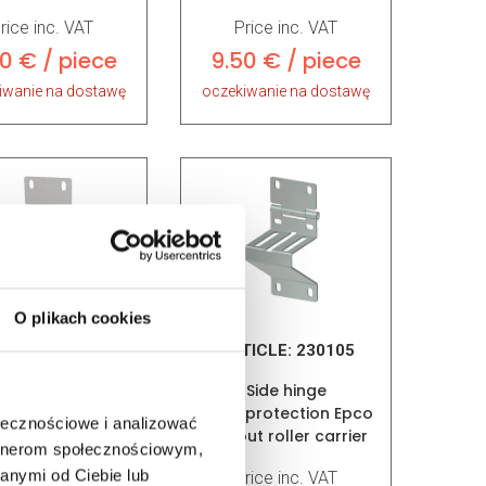
Price inc. VAT
rice inc. VAT
9.50 € / piece
0 € / piece
oczekiwanie na dostawę
iwanie na dostawę
O plikach cookies
LE:
230106-9016
ARTICLE:
230105
Side hinge
Side hinge
rprotection EPCO
fingerprotection Epco
ołecznościowe i analizować
16 without roller
without roller carrier
artnerom społecznościowym,
carrier
anymi od Ciebie lub
Price inc. VAT