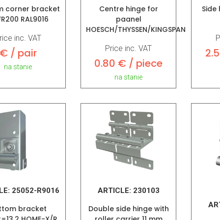
m corner bracket
Centre hinge for
Side 
FR200 RAL9016
paanel
HOESCH/THYSSEN/KINGSPAN
rice inc. VAT
P
Price inc. VAT
€ / pair
2.5
0.80 € / piece
na stanie
na stanie
LE:
25052-R9016
ARTICLE:
230103
AR
ttom bracket
Double side hinge with
t=13,2 HOME-X/R
roller carrier 11 mm