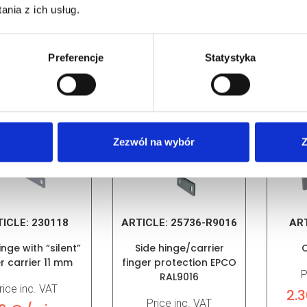
P
nia z ich usług.
9.50 € / piece
rice inc. VAT
9.5
oczekiwanie na dostawę
0 € / piece
oczek
Preferencje
Statystyka
iwanie na dostawę
Zezwól na wybór
Z
TICLE:
230118
ARTICLE:
25736-R9016
AR
inge with “silent”
Side hinge/carrier
C
er carrier 11 mm
finger protection EPCO
P
RAL9016
rice inc. VAT
2.3
Price inc. VAT