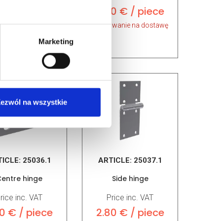
rice inc. VAT
9.50 € / piece
0 € / piece
oczekiwanie na dostawę
iwanie na dostawę
Marketing
ezwól na wszystkie
TICLE:
25036.1
ARTICLE:
25037.1
entre hinge
Side hinge
rice inc. VAT
Price inc. VAT
0 € / piece
2.80 € / piece