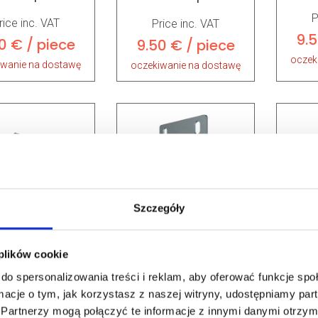
P
rice inc. VAT
Price inc. VAT
9.5
0 € / piece
9.50 € / piece
oczek
iwanie na dostawę
oczekiwanie na dostawę
Szczegóły
ARTICLE:
25735-R9016
ARTIC
Intermediate hinge
 plików cookie
TICLE:
220541
finger protection EPCO
finge
do spersonalizowania treści i reklam, aby oferować funkcje sp
RAL9016
RAL90
ro side hinge
ormacje o tym, jak korzystasz z naszej witryny, udostępniamy p
ed pin 1.5 without
Partnerzy mogą połączyć te informacje z innymi danymi otrzym
Price inc. VAT
oller holder