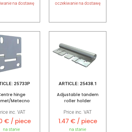
iwanie na dostawę
oczekiwanie na dostawę
TICLE:
25733P
ARTICLE:
25438.1
entre hinge
Adjustable tandem
emet/Metecno
roller holder
rice inc. VAT
Price inc. VAT
20 € / piece
1.47 € / piece
na stanie
na stanie