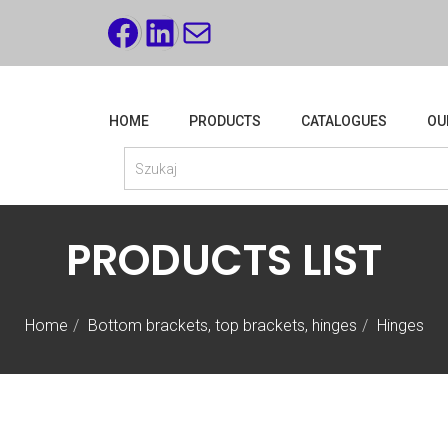
FACEBOOK
LINKEDIN
MAIL
HOME
PRODUCTS
CATALOGUES
OU
PRODUCTS LIST
Home
Bottom brackets, top brackets, hinges
Hinges