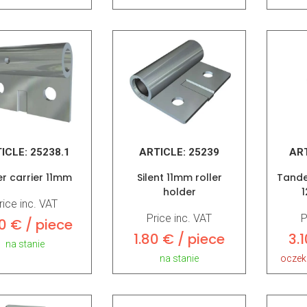
ICLE:
25238.1
ARTICLE:
25239
AR
er carrier 11mm
Silent 11mm roller
Tande
holder
1
rice inc. VAT
Price inc. VAT
P
0 € / piece
1.80 € / piece
3.
na stanie
na stanie
oczek