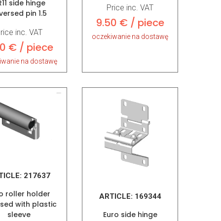
11 side hinge
Price inc. VAT
versed pin 1.5
9.50 € / piece
rice inc. VAT
oczekiwanie na dostawę
0 € / piece
iwanie na dostawę
TICLE:
217637
o roller holder
ARTICLE:
169344
sed with plastic
Euro side hinge
sleeve