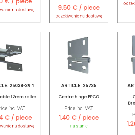
0 € / piece
oczek
9.50 € / piece
iwanie na dostawę
oczekiwanie na dostawę
CLE:
25038-39.1
ARTICLE:
25735
AR
able 12mm roller
Centre hinge EPCO
C
Br
rice inc. VAT
Price inc. VAT
P
4 € / piece
1.40 € / piece
1.
iwanie na dostawę
na stanie