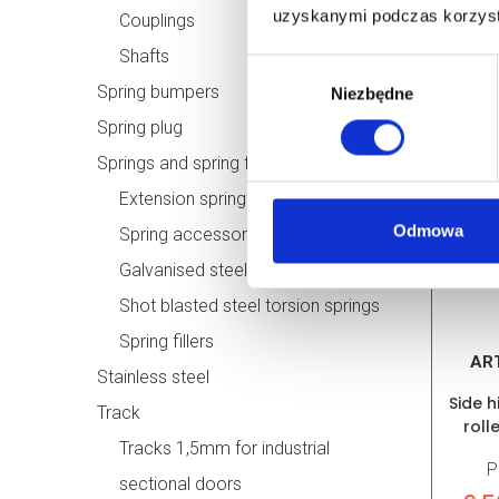
uzyskanymi podczas korzysta
Couplings
P
Shafts
Wybór
9.5
Spring bumpers
Niezbędne
zgody
oczek
Spring plug
Springs and spring fillers
Extension spring system eRSX
Odmowa
Spring accessories
Galvanised steel torsion springs
Shot blasted steel torsion springs
Spring fillers
AR
Stainless steel
Side h
Track
roll
Tracks 1,5mm for industrial
P
sectional doors