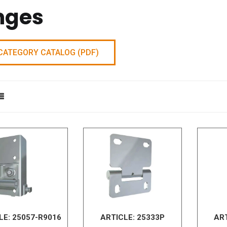
nges
CATEGORY CATALOG (PDF)
LE:
25057-R9016
ARTICLE:
25333P
AR