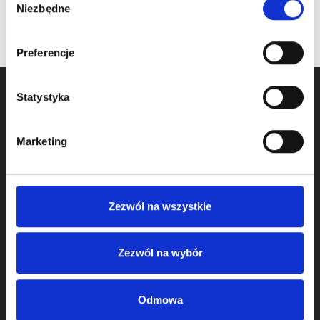
Niezbędne
zgody
Preferencje
Statystyka
Marketing
Zezwól na wszystkie
We started activity in door component business in 2009
and we operate as KOMPONENTY DO BRAM Sp. z o.o.
Zezwól na wybór
from 2011.
We offer:
Odmowa