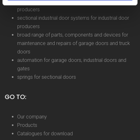
sectional garage door systems for garage door
producers
sectional industrial door systems for industrial door
producers
broad range of parts, components and devices for
maintenance and repairs of garage doors and truck
doors
automation for garage doors, industrial doors and
gates
springs for sectional doors
GO TO:
Our company
Products
Catalogues for download