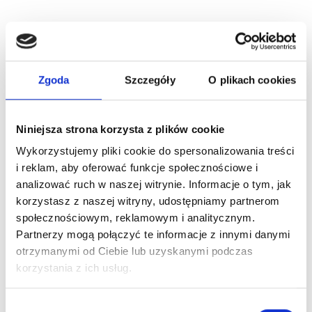
Zgoda
Szczegóły
O plikach cookies
Niniejsza strona korzysta z plików cookie
Wykorzystujemy pliki cookie do spersonalizowania treści
ARTICLE:
14027
ARTICLE:
14002
i reklam, aby oferować funkcje społecznościowe i
Self drilling screw
Cuppoint bolt3/8
analizować ruch w naszej witrynie. Informacje o tym, jak
6,3x35mm
-32mm
korzystasz z naszej witryny, udostępniamy partnerom
społecznościowym, reklamowym i analitycznym.
Price inc. VAT
Price inc. VAT
Partnerzy mogą połączyć te informacje z innymi danymi
10.50 € / 100
0.30 € / piece
otrzymanymi od Ciebie lub uzyskanymi podczas
korzystania z ich usług.
pieces
oczekiwanie na dostawę
na stanie
Wybór