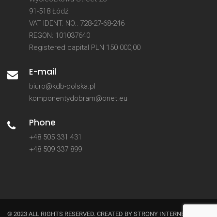
91-518 Łódź
VAT IDENT. NO.: 728-27-68-246
REGON: 101037640
Registered capital PLN 150 000,00
E-mail
biuro@kdb-polska.pl
komponentydobram@onet.eu
Phone
+48 505 331 431
+48 509 337 899
© 2023 ALL RIGHTS RESERVED. CREATED BY
STRONY INTERNETOWE