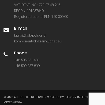
VAT IDENT. NO.: 728-27-68-246
REGON: 101037640
Registered capital PLN 150 000,00
E-mail
biuro@kdb-polska.pl
komponentydobram@onet.eu
Phone
+48 505 331 431
+48 509 337 899
© 2023 ALL RIGHTS RESERVED. CREATED BY
STRONY INTERNETOWE
MIXEDMEDIA