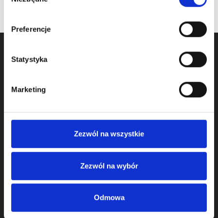
zgody
Preferencje
Statystyka
Marketing
Zezwól na wszystkie
We started activity in door component business in 2009
and we operate as KOMPONENTY DO BRAM Sp. z o.o.
Zezwól na wybór
from 2011.
We offer:
Odmowa
sectional garage door systems for garage door