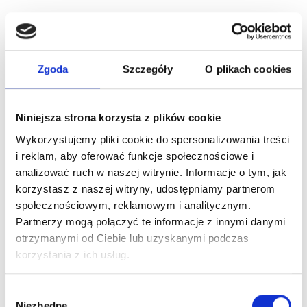
Zgoda
Szczegóły
O plikach cookies
Niniejsza strona korzysta z plików cookie
Wykorzystujemy pliki cookie do spersonalizowania treści
i reklam, aby oferować funkcje społecznościowe i
ARTICLE:
280000
ARTICLE:
820503-5000
analizować ruch w naszej witrynie. Informacje o tym, jak
Universal lock for
Bottom profile for low
korzystasz z naszej witryny, udostępniamy partnerom
service/wicket doors
threshhold
społecznościowym, reklamowym i analitycznym.
Partnerzy mogą połączyć te informacje z innymi danymi
Price inc. VAT
Price inc. VAT
otrzymanymi od Ciebie lub uzyskanymi podczas
24.00 € / piece
42.00 € / piece
korzystania z ich usług.
na stanie
na stanie
Wybór
Niezbędne