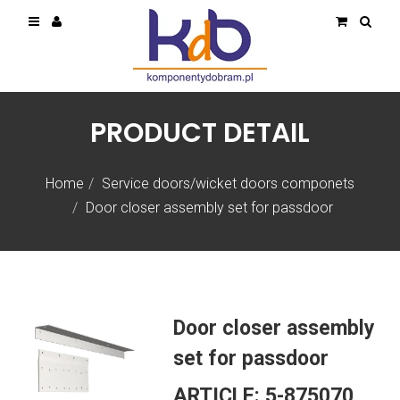
PRODUCT DETAIL
Home
Service doors/wicket doors componets
Door closer assembly set for passdoor
Door closer assembly
set for passdoor
ARTICLE:
5-875070