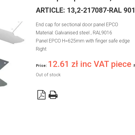
ARTICLE:
13,2-217087-RAL 90
End cap for sectional door panel EPCO
Material: Galvanised steel , RAL9016
Panel EPCO H=625mm with finger safe edge
Right
12.61
zł
inc VAT piece
Price:
Out of stock