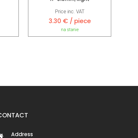
Price inc. VAT
3.30 € / piece
na stanie
CONTACT
Address