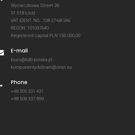
Wycieczkowa Street 26
91-518 Łódź
VAT IDENT. NO.: 728-27-68-246
REGON: 101037640
Registered capital PLN 150 000,00
E-mail
biuro@kdb-polska.pl
komponentydobram@onet.eu
Phone
+48 505 331 431
+48 509 337 899