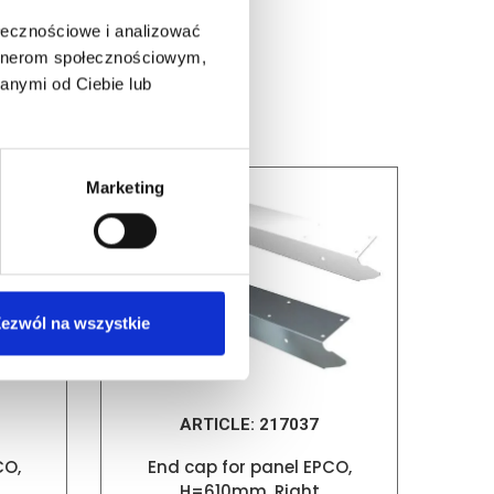
ołecznościowe i analizować
artnerom społecznościowym,
anymi od Ciebie lub
Marketing
ezwól na wszystkie
ARTICLE:
217037
CO,
End cap for panel EPCO,
H=610mm, Right