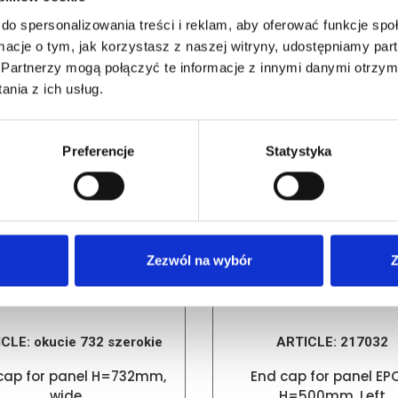
do spersonalizowania treści i reklam, aby oferować funkcje sp
ormacje o tym, jak korzystasz z naszej witryny, udostępniamy p
RELATED PRODUCTS
Partnerzy mogą połączyć te informacje z innymi danymi otrzym
nia z ich usług.
Preferencje
Statystyka
Zezwól na wybór
Z
ICLE:
okucie 732 szerokie
ARTICLE:
217032
cap for panel H=732mm,
End cap for panel EP
wide
H=500mm, Left