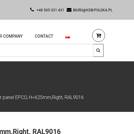
+48 505 331 431
BIURO@KDB-POLSKA.PL
R COMPANY
CONTACT
or panel EPCO, H=625mm,Right, RAL9016
5mm,Right, RAL9016