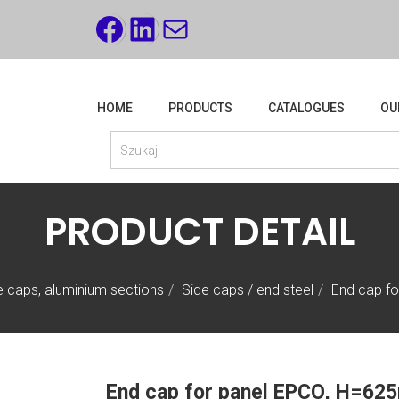
FACEBOOK
LINKEDIN
MAIL
HOME
PRODUCTS
CATALOGUES
OU
PRODUCT DETAIL
de caps, aluminium sections
Side caps / end steel
End cap f
End cap for panel EPCO, H=62