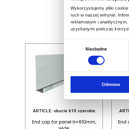
Wykorzystujemy pliki cookie 
ruch w naszej witrynie. Inf
reklamowym i analitycznym. 
uzyskanymi podczas korzysta
Wybór
Niezbędne
zgody
Odmowa
ARTICLE:
okucie 610 szerokie
ART
End cap for panel H=610mm,
End 
wide