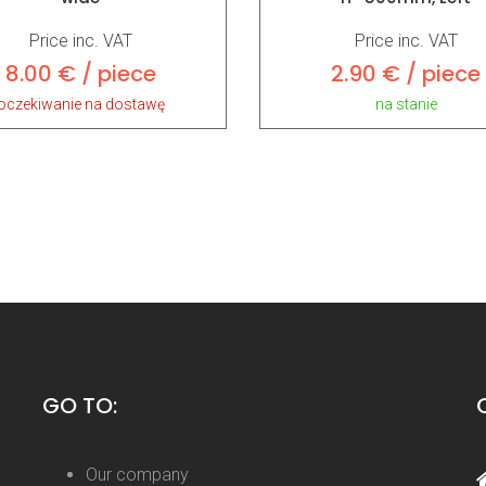
Price inc. VAT
Price inc. VAT
8.00 € / piece
2.90 € / piece
oczekiwanie na dostawę
na stanie
GO TO:
Our company