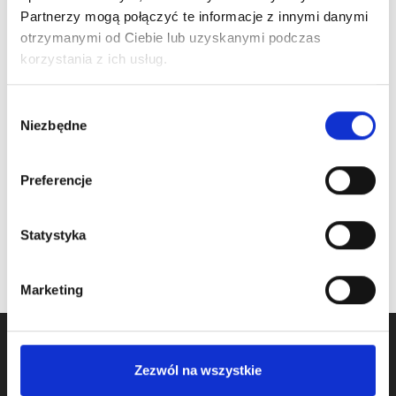
Partnerzy mogą połączyć te informacje z innymi danymi
otrzymanymi od Ciebie lub uzyskanymi podczas
korzystania z ich usług.
ARTICLE:
25245
ARTICLE:
24603
Connection plate
Track connection
Wybór
150x200mm
bracket
Niezbędne
zgody
Price inc. VAT
Price inc. VAT
4.10 € / piece
1.20 € / piece
Preferencje
na stanie
oczekiwanie na dostawę
Statystyka
Marketing
Zezwól na wszystkie