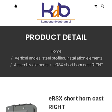
PRODUCT DETAIL
Home
Vertical angles, steel profiles, installation elements
Assembly elements
eRSX short horn cast RIGHT
eRSX short horn cast
RIGHT