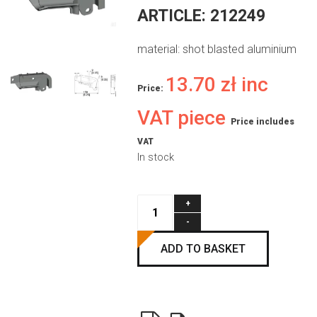
ARTICLE:
212249
material: shot blasted aluminium
13.70
zł
inc
Price:
VAT piece
Price includes
VAT
In stock
eRSX
short
horn
ADD TO BASKET
cast
RIGHT
quantity