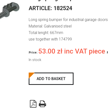
ARTICLE:
182524
Long spring bumper for industrial garage doors
Material: Galvanised steel
Total lenght: 667mm
use together with 174799
53.00
zł
inc VAT piece
Price:
In stock
Long
ADD TO BASKET
spring
bumper
quantity