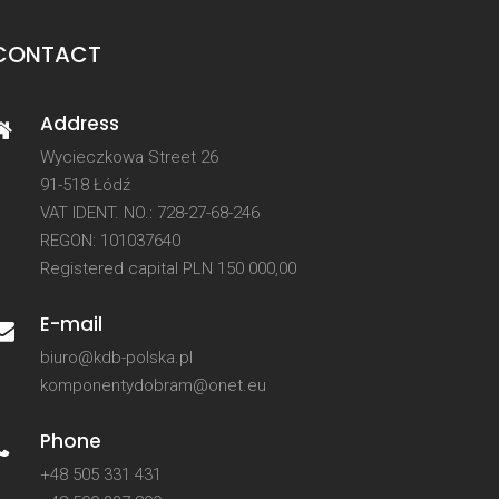
CONTACT
Address
Wycieczkowa Street 26
91-518 Łódź
VAT IDENT. NO.: 728-27-68-246
REGON: 101037640
Registered capital PLN 150 000,00
E-mail
biuro@kdb-polska.pl
komponentydobram@onet.eu
Phone
+48 505 331 431