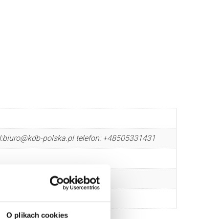
l:biuro@kdb-polska.pl telefon: +48505331431
O plikach cookies