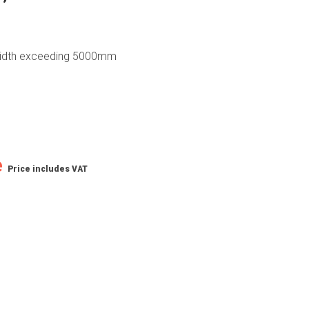
h width exceeding 5000mm
e
Price includes VAT