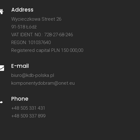
Address
Wycieczkowa Street 26
91-518 Łódź
VAT IDENT. NO.: 728-27-68-246
REGON: 101037640
Registered capital PLN 150 000,00
E-mail
biuro@kdb-polska.pl
komponentydobram@onet.eu
Phone
+48 505 331 431
+48 509 337 899