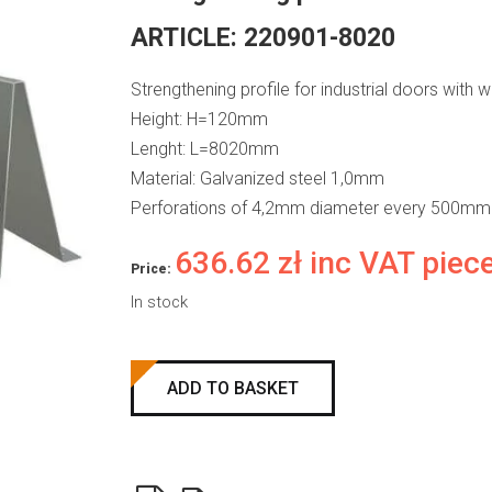
ARTICLE:
220901-8020
Strengthening profile for industrial doors wit
Height: H=120mm
Lenght: L=8020mm
Material: Galvanized steel 1,0mm
Perforations of 4,2mm diameter every 500mm
636.62
zł
inc VAT piec
Price:
In stock
Strengthening
ADD TO BASKET
profile
H=120mm,
L=8020mm