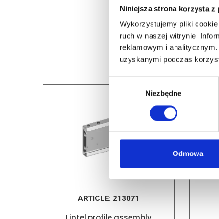
Niniejsza strona korzysta z
Wykorzystujemy pliki cookie 
ruch w naszej witrynie. Inf
reklamowym i analitycznym. 
uzyskanymi podczas korzysta
Wybór
Niezbędne
zgody
Odmowa
ARTICLE:
213071
Lintel profile assembly