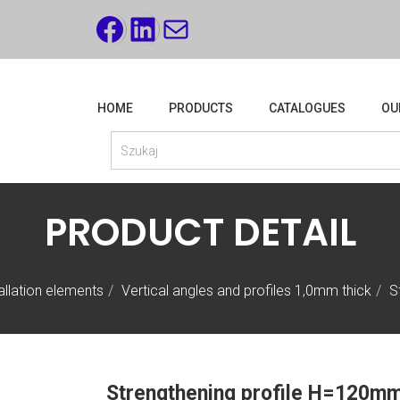
FACEBOOK
LINKEDIN
MAIL
HOME
PRODUCTS
CATALOGUES
OU
PRODUCT DETAIL
tallation elements
Vertical angles and profiles 1,0mm thick
S
Strengthening profile H=120