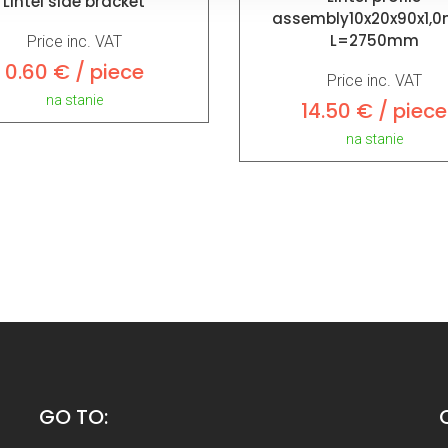
Lintel side bracket
assembly10x20x90x1,
L=2750mm
Price inc. VAT
0.60 € / piece
Price inc. VAT
na stanie
14.50 € / piece
na stanie
GO TO: