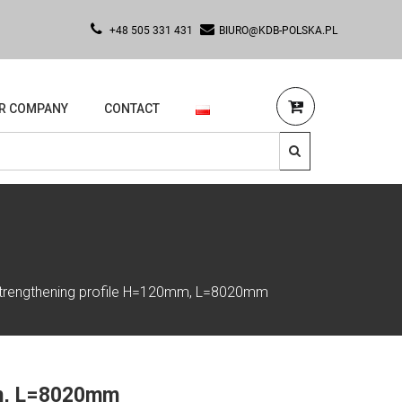
+48 505 331 431
BIURO@KDB-POLSKA.PL
R COMPANY
CONTACT
trengthening profile H=120mm, L=8020mm
mm, L=8020mm