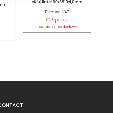
eRSX lintel 90x3510x1,0mm
0mm,
Price inc. VAT
€ / piece
oczekiwanie na dostawę
CONTACT