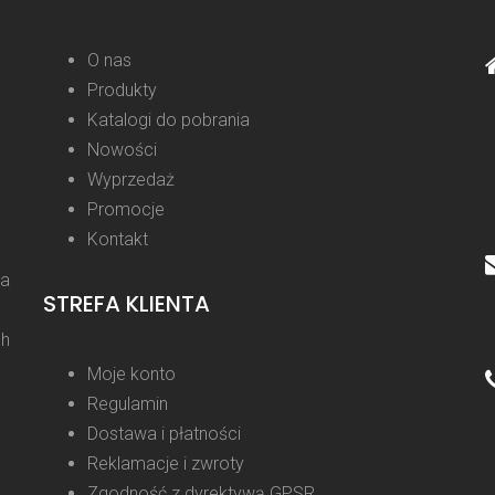
O nas
Produkty
Katalogi do pobrania
Nowości
Wyprzedaż
Promocje
Kontakt
la
STREFA KLIENTA
ch
Moje konto
Regulamin
Dostawa i płatności
Reklamacje i zwroty
Zgodność z dyrektywą GPSR