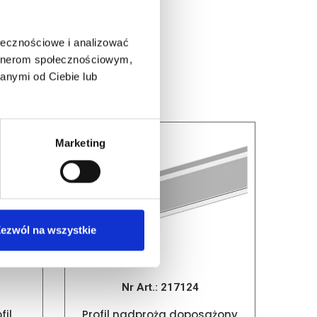
ołecznościowe i analizować
artnerom społecznościowym,
anymi od Ciebie lub
Marketing
ezwól na wszystkie
Nr Art.:
217124
fil
Profil nadproża doposażony