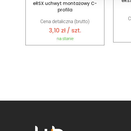
eRS
eRSX uchwyt montażowy C-
profila
C
Cena detaliczna (brutto)
3,10
zł
/ szt.
na stanie