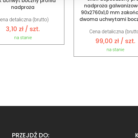
X uchwyt boczny profila
nadproża galwanizow
nadproża
90x2760x1,0 mm zakoń
dwoma uchwytami boc
ena detaliczna (brutto)
3,10
zł
/ szt.
Cena detaliczna (brutt
na stanie
99,00
zł
/ szt.
na stanie
PRZEJDŹ DO: