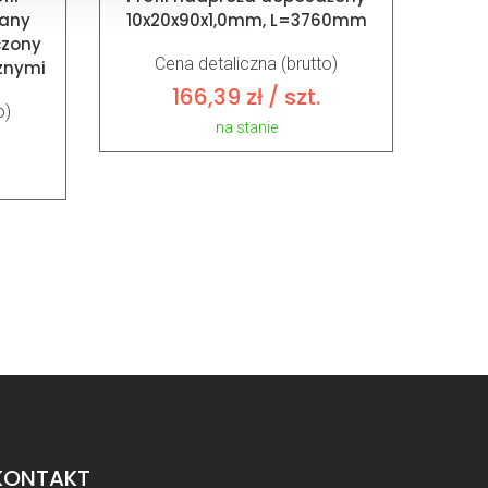
any
10x20x90x1,0mm, L=3760mm
czony
Cena detaliczna (brutto)
znymi
166,39
zł
/ szt.
o)
na stanie
KONTAKT