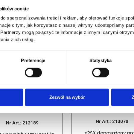
 plików cookie
do spersonalizowania treści i reklam, aby oferować funkcje sp
PODOBNE PRODUKTY
ormacje o tym, jak korzystasz z naszej witryny, udostępniamy p
Partnerzy mogą połączyć te informacje z innymi danymi otrzym
nia z ich usług.
Preferencje
Statystyka
Zezwól na wybór
Z
Nr Art.:
213070
Nr Art.:
212189
eRSX doposażony pro