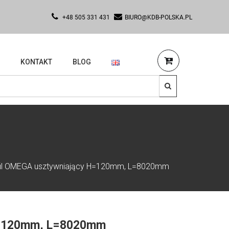
+48 505 331 431
BIURO@KDB-POLSKA.PL
KONTAKT
BLOG
fil OMEGA usztywniający H=120mm, L=8020mm
H=120mm, L=8020mm