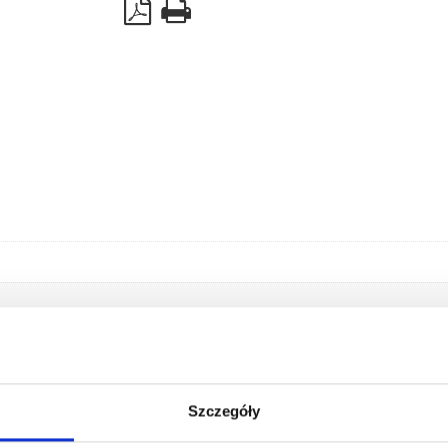
H=120mm,
L=8020mm
Szczegóły