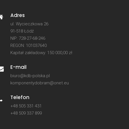
Adres
ul. Wycieczkowa 26
91-518 Łódź
NIP: 728-27-68-246
REGON: 101037640
Kapitał zakładowy: 150 000,00 zł
E-mail
biuro@kdb-polska.pl
komponentydobram@onet.eu
Telefon
+48 505 331 431
+48 509 337 899