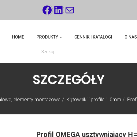
FACEBOOK
LINKEDIN
MAIL
HOME
PRODUKTY
CENNIK I KATALOGI
O NAS
SZCZEGÓŁY
stalowe, elementy montażowe
Kątowniki i profile 1.0mm
Pro
Profil OMEGA usztywniający 