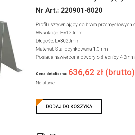
Nr Art.:
220901-8020
Profil usztywniający do bram przemysłowych
Wysokość: H=120mm
Długość: L=8020mm
Materiał: Stal ocynkowana 1,0mm
Posiada nawiercone otwory o średnicy 4,2
636,62
zł
(brutto)
Cena detaliczna:
Na stanie
ilość
DODAJ DO KOSZYKA
Profil
OMEGA
usztywniający