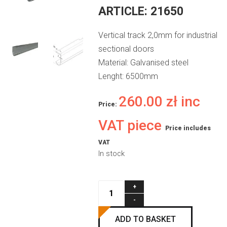
ARTICLE:
21650
Vertical track 2,0mm for industrial
sectional doors
Material: Galvanised steel
Lenght: 6500mm
260.00
zł
inc
Price:
VAT piece
Price includes
VAT
In stock
Track
2,0mm
without
ADD TO BASKET