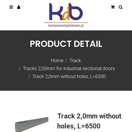
PRODUCT DETAIL
Home
Track
Tracks 2,00mm for industrial sectional doors
Track 2,0mm without holes, L=6500
Track 2,0mm without
holes, L=6500