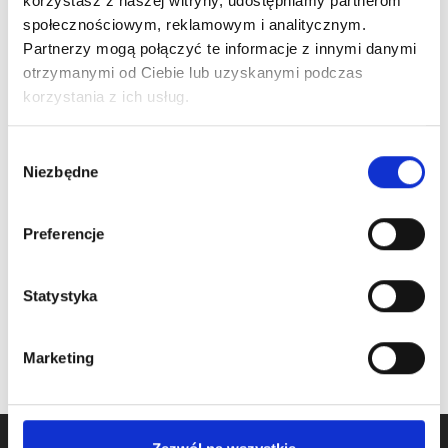
korzystasz z naszej witryny, udostępniamy partnerom
społecznościowym, reklamowym i analitycznym.
Partnerzy mogą połączyć te informacje z innymi danymi
otrzymanymi od Ciebie lub uzyskanymi podczas
ARTICLE:
215105
ARTICLE:
215111
korzystania z ich usług.
Track 2mm with
Track 2mm with
pitched curve R381,
pitched curve R381,
Wybór
β=100º
β=130º
Niezbędne
zgody
Price inc. VAT
Price inc. VAT
Preferencje
112.00 € / pair
67.85 € / pair
oczekiwanie na dostawę
na stanie
Statystyka
Marketing