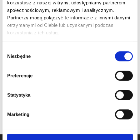
korzystasz z naszej witryny, udostępniamy partnerom
społecznościowym, reklamowym i analitycznym.
Partnerzy mogą połączyć te informacje z innymi danymi
otrzymanymi od Ciebie lub uzyskanymi podczas
ARTICLE:
25447
ARTICLE:
25450-LH
korzystania z ich usług.
Microswitch
Bracket for low
headroom
Wybór
Price inc. VAT
Niezbędne
Price inc. VAT
zgody
14.50 € / piece
43.00 € / pair
oczekiwanie na dostawę
Preferencje
na stanie
Statystyka
Marketing