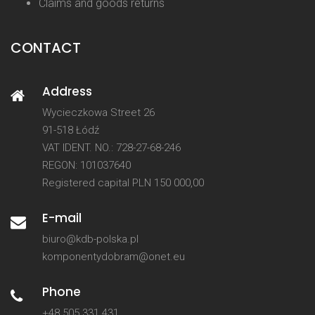
Claims and goods returns
CONTACT
Address
Wycieczkowa Street 26
91-518 Łódź
VAT IDENT. NO.: 728-27-68-246
REGON: 101037640
Registered capital PLN 150 000,00
E-mail
biuro@kdb-polska.pl
komponentydobram@onet.eu
Phone
+48 505 331 431