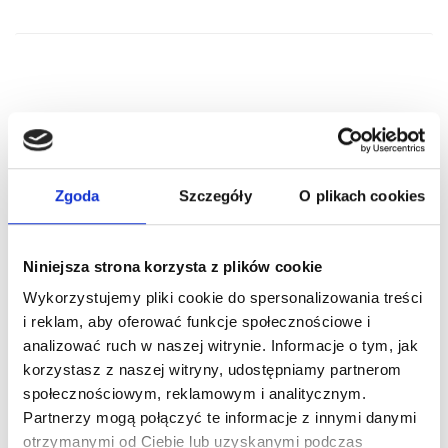
RELATED PRODUCTS
Zgoda
Szczegóły
O plikach cookies
Niniejsza strona korzysta z plików cookie
Wykorzystujemy pliki cookie do spersonalizowania treści
i reklam, aby oferować funkcje społecznościowe i
analizować ruch w naszej witrynie. Informacje o tym, jak
korzystasz z naszej witryny, udostępniamy partnerom
społecznościowym, reklamowym i analitycznym.
ARTICLE:
220000-5500
ARTICLE:
215091-1100
Partnerzy mogą połączyć te informacje z innymi danymi
Vertical track with
Horisontal track
otrzymanymi od Ciebie lub uzyskanymi podczas