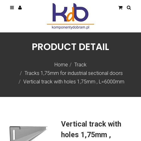
PRODUCT DETAIL
Home
Track
Tracks 1,75mm for industrial sectional doors
Vertical track with holes 1,75mm , L=6000mm
Vertical track with
holes 1,75mm ,