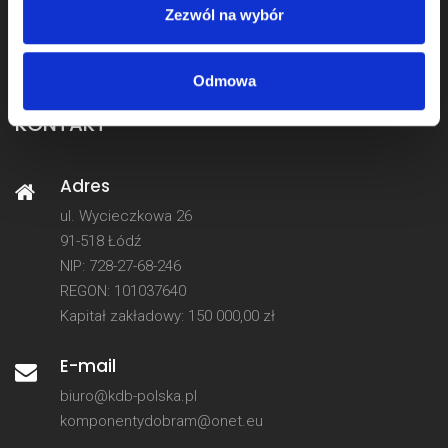
Dostawa i płatności
Zezwól na wybór
Reklamacje i zwroty
Zgodność z dyrektywą GPSR
Odmowa
KONTAKT
Adres
ul. Wycieczkowa 26
91-518 Łódź
NIP: 728-27-68-246
REGON: 101037640
Kapitał zakładowy: 150 000,00 zł
E-mail
biuro@kdb-polska.pl
komponentydobram@onet.eu