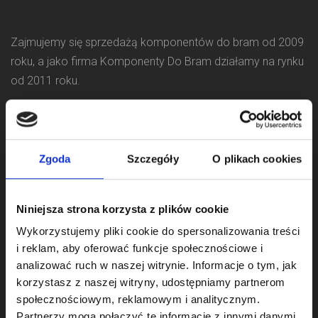
Zajmujemy się sprzedażą komponentów do bram od 2009
roku, a jako firma Komponenty Do Bram działamy na rynku
od 2011 roku.
Naszym klientom oferujemy:
systemy bram segmentowych garażowych dla
producentów
Zgoda
Szczegóły
O plikach cookies
systemy bram segmentowych przemysłowych dla
producentów
Niniejsza strona korzysta z plików cookie
szeroki asortyment części, komponentów i
Wykorzystujemy pliki cookie do spersonalizowania treści
akcesoriów do serwisowania i naprawy bram
i reklam, aby oferować funkcje społecznościowe i
segmentowych oraz rolet samochodowych
analizować ruch w naszej witrynie. Informacje o tym, jak
automatykę do bram garażowych, przemysłowych i
korzystasz z naszej witryny, udostępniamy partnerom
wjazdowych
społecznościowym, reklamowym i analitycznym.
sprężyny do bram segmentowych.
Partnerzy mogą połączyć te informacje z innymi danymi