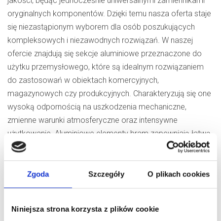
jakości, będąc jednocześnie uniwersalnymi zamiennikami
oryginalnych komponentów. Dzięki temu nasza oferta staje
się niezastąpionym wyborem dla osób poszukujących
kompleksowych i niezawodnych rozwiązań. W naszej
ofercie znajdują się sekcje aluminiowe przeznaczone do
użytku przemysłowego, które są idealnym rozwiązaniem
do zastosowań w obiektach komercyjnych,
magazynowych czy produkcyjnych. Charakteryzują się one
wysoką odpornością na uszkodzenia mechaniczne,
zmienne warunki atmosferyczne oraz intensywne
użytkowanie. Aluminiowe elementy bram zapewniają łatwą
konserwację, a ich lekka konstrukcja ułatwia montaż. Dzięki
nowoczesnym technologiom produkcji, sekcje te oferują
doskonałą izolację termiczną i akustyczną, co podnosi
Zgoda
Szczegóły
O plikach cookies
komfort użytkowania. Są niezawodne, zarówno w
obiektach prywatnych, jak i przemysłowych, spełniając
Niniejsza strona korzysta z plików cookie
wymagania nawet najbardziej wymagających klientów.