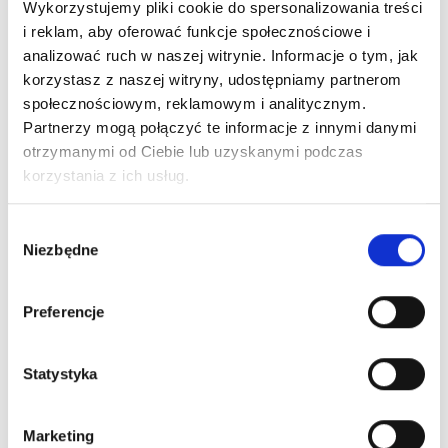
Wykorzystujemy pliki cookie do spersonalizowania treści
i reklam, aby oferować funkcje społecznościowe i
Jak wybrać
analizować ruch w naszej witrynie. Informacje o tym, jak
korzystasz z naszej witryny, udostępniamy partnerom
odpowiednie akcesoria
społecznościowym, reklamowym i analitycznym.
Partnerzy mogą połączyć te informacje z innymi danymi
aluminiowe bram?
otrzymanymi od Ciebie lub uzyskanymi podczas
korzystania z ich usług.
Pierwszym krokiem w tym procesie jest dokładne
Wybór
określenie potrzeb i wymagań technicznych, jakie ma
Niezbędne
zgody
spełniać konstrukcja. W naszej ofercie znajdą Państwo
różnorodne
elementy aluminiowe do bram garażowych
,
Preferencje
które zostały zaprojektowane z myślą o szerokim
spektrum zastosowań. Warto zwrócić uwagę na materiały,
z których są wykonane, aby zapewnić długotrwałą
Statystyka
eksploatację i estetyczny wygląd bramy.
Równie istotnym aspektem jest wybór odpowiednich
Marketing