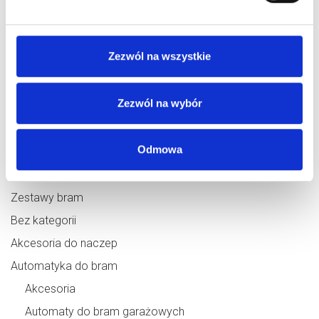
systemów prowadzenia bram
. Zapewniają one nie tylko
płynne działanie, ale również bezpieczeństwo użytkowania,
co jest niezbędne w codziennej eksploatacji. Zapraszamy
Zezwól na wszystkie
Państwa do konsultacji z naszymi specjalistami, którzy
pomogą w wyborze najbardziej odpowiednich
Zezwól na wybór
komponentów, gwarantując pełną satysfakcję i
niezawodność.
Odmowa
Kategorie produktów
Zestawy bram
Bez kategorii
Akcesoria do naczep
Automatyka do bram
Akcesoria
Automaty do bram garażowych