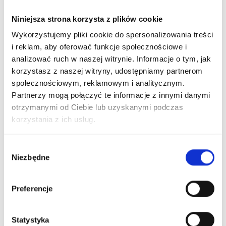
Jak wybrać idealną
Niniejsza strona korzysta z plików cookie
klamkę do swojej
Wykorzystujemy pliki cookie do spersonalizowania treści
i reklam, aby oferować funkcje społecznościowe i
bramy?
analizować ruch w naszej witrynie. Informacje o tym, jak
korzystasz z naszej witryny, udostępniamy partnerom
społecznościowym, reklamowym i analitycznym.
Wybór idealnej
klamki do bram garażowych
wymaga
Partnerzy mogą połączyć te informacje z innymi danymi
uwzględnienia kilku kluczowych czynników. Kluczowe jest
otrzymanymi od Ciebie lub uzyskanymi podczas
dostosowanie klamki do stylu architektonicznego Państwa
korzystania z ich usług.
domu, co pozwala na harmonijną integrację elementów z
otoczeniem. Nasza firma, Komponenty do bram sp. z o.o.,
Wybór
oferuje szeroką gamę klamek, które można dopasować do
Niezbędne
zgody
różnych estetyk – od klasycznych po nowoczesne. Istotne
jest również zwrócenie uwagi na trwałość i materiał
Preferencje
wykonania, co zapewni długie lata bezproblemowego
użytkowania.
Statystyka