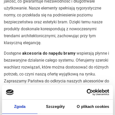
jakość, co gwarantuje niezawodność i długotrwałe
użytkowanie. Nasze elementy spełniają rygorystyczne
normy, co przekłada się na podniesienie poziomu
bezpieczeństwa oraz estetyki bram. Dzięki temu nasze
produkty doskonale korespondują z nowoczesnymi
trendami architektonicznymi, zachowując przy tym
klasyczną elegancję.
Dostępne
akcesoria do napędu bramy
wspierają płynne i
bezawaryjne działanie całego systemu. Oferujemy szeroki
wachlarz rozwiązań, które można dostosować do różnych
potrzeb, co czyni naszą ofertę wyjątkową na rynku.
Zapraszamy Państwa do odkrycia naszych akcesoriów do
napędu bramy, które zapewniają nie tylko funkcjonalność,
ale także trwałość i estetykę, spełniając oczekiwania
najbardziej wymagających użytkowników.
Zgoda
Szczegóły
O plikach cookies