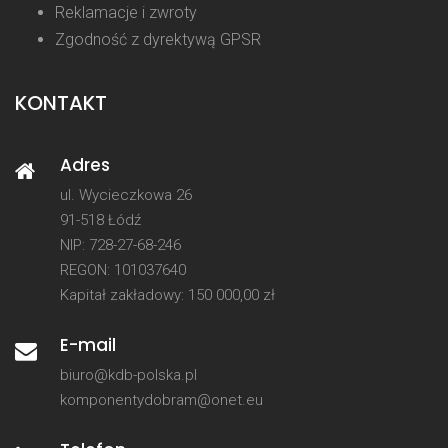
Reklamacje i zwroty
Zgodność z dyrektywą GPSR
KONTAKT
Adres
ul. Wycieczkowa 26
91-518 Łódź
NIP: 728-27-68-246
REGON: 101037640
Kapitał zakładowy: 150 000,00 zł
E-mail
biuro@kdb-polska.pl
komponentydobram@onet.eu