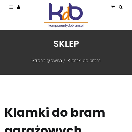
SKLEP
Strona główna
Klamki do bram
Klamki do bram
garażowych