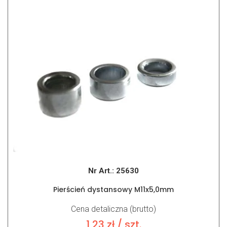
Nr Art.:
25630
Pierścień dystansowy M11x5,0mm
Cena detaliczna (brutto)
1,23
zł
/ szt.