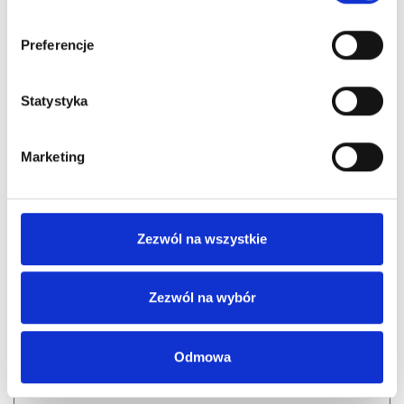
29,00
zł
/ szt.
na stanie
Preferencje
Statystyka
Marketing
Zezwól na wszystkie
Zezwól na wybór
Odmowa
Nr Art.:
25229