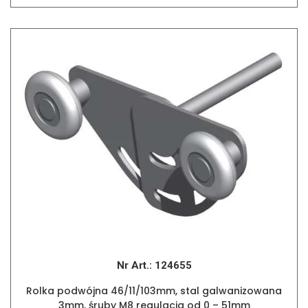
Nr Art.:
124655
Rolka podwójna 46/11/103mm, stal galwanizowana
3mm, śruby M8 regulacja od 0 – 51mm