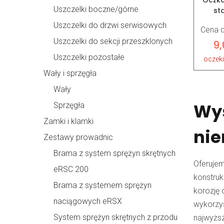
Oczko
Uszczelki boczne/górne
st
Uszczelki do drzwi serwisowych
Cena d
Uszczelki do sekcji przeszklonych
9
Uszczelki pozostałe
oczek
Wały i sprzęgła
Wały
Wys
Sprzęgła
Zamki i klamki
nie
Zestawy prowadnic
Brama z system sprężyn skrętnych
Oferuje
eRSC 200
konstruk
Brama z systemem sprężyn
korozję 
naciągowych eRSX
wykorzys
System sprężyn skrętnych z przodu
najwyższ