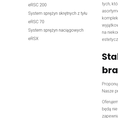
tych, kt
eRSC 200
asortym
System sprężyn skrętnych z tyłu
komplek
eRSC 70
wyjątkow
System sprężyn naciągowych
na nieko
eRSX
estetycz
Sta
br
Proponu
Nasze pr
Oferuje
będą nie
zapewnia