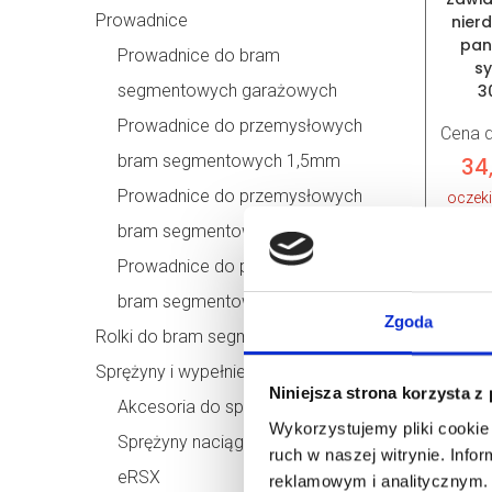
Prowadnice
nier
pan
Prowadnice do bram
s
3
segmentowych garażowych
Prowadnice do przemysłowych
Cena d
bram segmentowych 1,5mm
34
Prowadnice do przemysłowych
oczek
bram segmentowych 1,75mm
Prowadnice do przemysłowych
bram segmentowych 2,00mm
Zgoda
Rolki do bram segmentowych
Sprężyny i wypełnienia sprężyn
Niniejsza strona korzysta z
Akcesoria do sprężyn
Wykorzystujemy pliki cookie 
Sprężyny naciągowe do systemu
ruch w naszej witrynie. Inf
N
eRSX
reklamowym i analitycznym. 