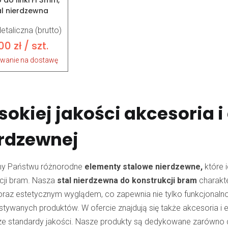
 do linki FI 3mm,
al nierdzewna
etaliczna (brutto)
,00
zł
/ szt.
iwanie na dostawę
okiej jakości akcesoria i 
rdzewnej
my Państwu różnorodne
elementy stalowe nierdzewne,
które 
cji bram. Nasza
stal nierdzewna do konstrukcji bram
charakte
oraz estetycznym wyglądem, co zapewnia nie tylko funkcjonaln
tywanych produktów. W ofercie znajdują się także akcesoria i el
e standardy jakości. Nasze produkty są dedykowane zarówno dla