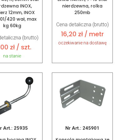
rdzewna INOX,
nierdzewna, rolka
ierz 12mm, INOX
250mb
201/420 wał, max
Cena detaliczna (brutto)
kg 60kg
16,20
zł
/ metr
etaliczna (brutto)
oczekiwanie na dostawę
,00
zł
/ szt.
na stanie
r Art.:
25935
Nr Art.:
245901
wa boczna INOX
Konsola montażowa ze