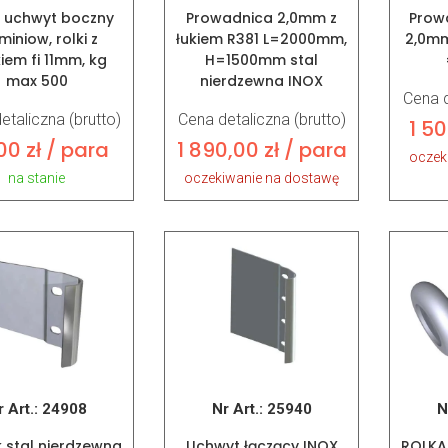
 uchwyt boczny
Prowadnica 2,0mm z
Prow
miniow, rolki z
łukiem R381 L=2000mm,
2,0mm
iem fi 11mm, kg
H=1500mm stal
max 500
nierdzewna INOX
Cena d
etaliczna (brutto)
Cena detaliczna (brutto)
1 5
,00
zł
/ para
1 890,00
zł
/ para
oczek
na stanie
oczekiwanie na dostawę
r Art.:
24908
Nr Art.:
25940
N
k stal nierdzewna
Uchwyt łączący INOX
ROLKA