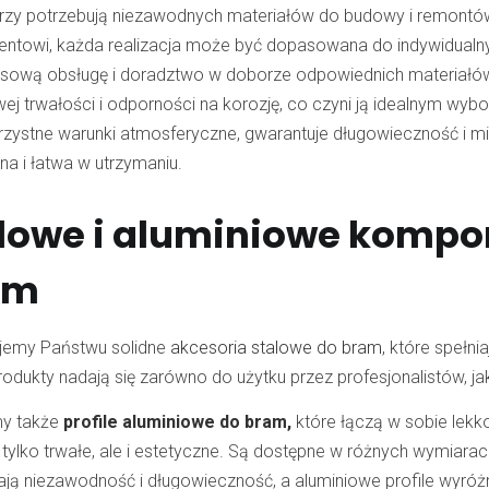
órzy potrzebują niezawodnych materiałów do budowy i remontów
entowi, każda realizacja może być dopasowana do indywidual
sową obsługę i doradztwo w doborze odpowiednich materiałó
ej trwałości i odporności na korozję, co czyni ją idealnym wyb
rzystne warunki atmosferyczne, gwarantuje długowieczność i 
na i łatwa w utrzymaniu.
lowe i aluminiowe kompon
am
jemy Państwu solidne
akcesoria stalowe do bram
, które spełn
odukty nadają się zarówno do użytku przez profesjonalistów, 
my także
profile aluminiowe do bram,
które łączą w sobie lekk
 tylko trwałe, ale i estetyczne. Są dostępne w różnych wymiar
ją niezawodność i długowieczność, a aluminiowe profile wyróżni