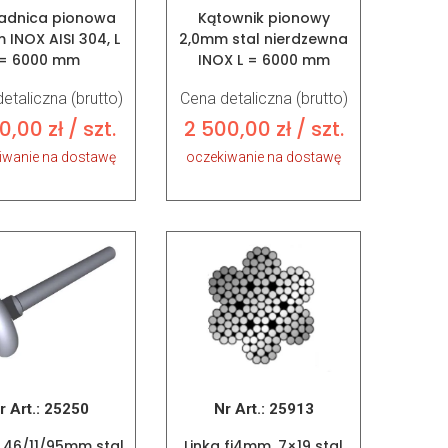
adnica pionowa
Kątownik pionowy
 INOX AISI 304, L
2,0mm stal nierdzewna
= 6000 mm
INOX L = 6000 mm
etaliczna (brutto)
Cena detaliczna (brutto)
00,00
zł
/ szt.
2 500,00
zł
/ szt.
iwanie na dostawę
oczekiwanie na dostawę
r Art.:
25250
Nr Art.:
25913
 46/11/95mm stal
Linka fi4mm, 7×19 stal