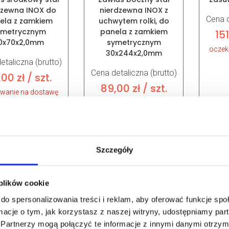
dzewna INOX do
nierdzewna INOX z
Cena d
ela z zamkiem
uchwytem rolki, do
ymetrycznym
panela z zamkiem
15
0x70x2,0mm
symetrycznym
oczek
30x244x2,0mm
etaliczna (brutto)
Cena detaliczna (brutto)
,00
zł
/ szt.
89,00
zł
/ szt.
iwanie na dostawę
oczekiwanie na dostawę
Szczegóły
 plików cookie
do spersonalizowania treści i reklam, aby oferować funkcje sp
ormacje o tym, jak korzystasz z naszej witryny, udostępniamy p
r Art.:
14913
Nr Art.:
245900
N
Partnerzy mogą połączyć te informacje z innymi danymi otrzym