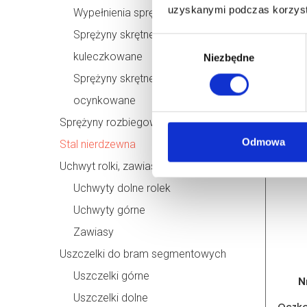
uzyskanymi podczas korzysta
Wypełnienia sprężyn
N
nie
Sprężyny skrętne stalowe
Wybór
Cena d
kuleczkowane
Niezbędne
zgody
0
Sprężyny skrętne stalowe
oczek
ocynkowane
Sprężyny rozbiegowe - odboje
Odmowa
Stal nierdzewna
Uchwyt rolki, zawiasy
Uchwyty dolne rolek
Uchwyty górne
Zawiasy
Uszczelki do bram segmentowych
Uszczelki górne
N
Uszczelki dolne