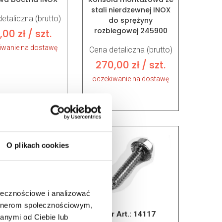
stali nierdzewnej INOX
etaliczna (brutto)
do sprężyny
rozbiegowej 245900
1,00
zł
/ szt.
iwanie na dostawę
Cena detaliczna (brutto)
270,00
zł
/ szt.
oczekiwanie na dostawę
O plikach cookies
ołecznościowe i analizować
artnerom społecznościowym,
r Art.:
14910
Nr Art.:
14117
anymi od Ciebie lub