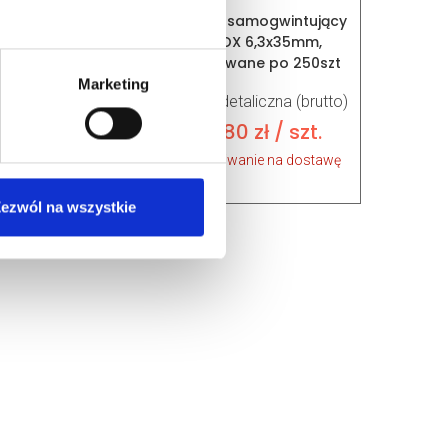
 płaska do szyn
Wkręt samogwintujący
nierdzewna INOX
INOX 6,3x35mm,
M6x14mm
pakowane po 250szt
Marketing
etaliczna (brutto)
Cena detaliczna (brutto)
,66
zł
/ szt.
2,80
zł
/ szt.
iwanie na dostawę
oczekiwanie na dostawę
ezwól na wszystkie