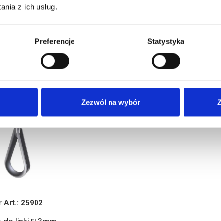
nia z ich usług.
akrętka stal
Sprężyna rozbiegowa
Śruba
rdzena INOX M6
stal nierdzewna INOX
stal 
L=667mm, stosować
etaliczna (brutto)
razem 245901
Preferencje
Statystyka
Cena d
,98
zł
/ szt.
Cena detaliczna (brutto)
1
iwanie na dostawę
340,00
zł
/ szt.
oczek
oczekiwanie na dostawę
Zezwól na wybór
Z
r Art.:
25902