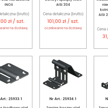
INOX
AISI 304
nie
kołn
etaliczna (brutto)
Cena detaliczna (brutto)
AISI 
,00
zł
/ szt.
101,00
zł
/ szt.
iwanie na dostawę
oczekiwanie na dostawę
Cena d
31
 Art.:
25933.1
Nr Art.:
25934.1
N
s środkowy stal
Zawias boczny stal
Zasu