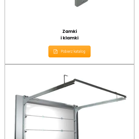
Zamki
i klamki
Pobierz katalog