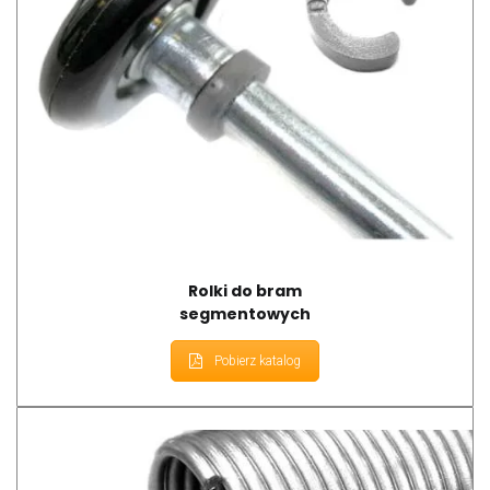
Rolki do bram
segmentowych
Pobierz katalog