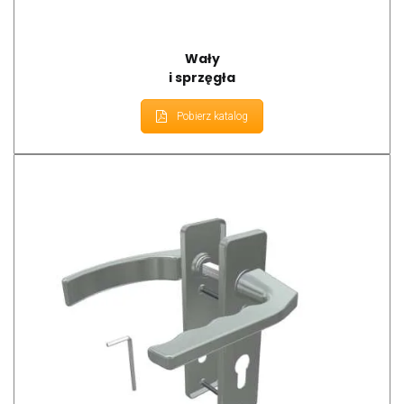
Wały
i sprzęgła
Pobierz katalog