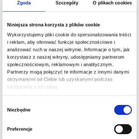
Zgoda
Szczegóły
O plikach cookies
Niniejsza strona korzysta z plików cookie
Wykorzystujemy pliki cookie do spersonalizowania treści
i reklam, aby oferować funkcje społecznościowe i
analizować ruch w naszej witrynie. Informacje o tym, jak
Panele, okucia boczne, sekcje aluminiowe
korzystasz z naszej witryny, udostępniamy partnerom
społecznościowym, reklamowym i analitycznym.
Pobierz katalog
Partnerzy mogą połączyć te informacje z innymi danymi
otrzymanymi od Ciebie lub uzyskanymi podczas
korzystania z ich usług.
Wybór
Niezbędne
zgody
Preferencje