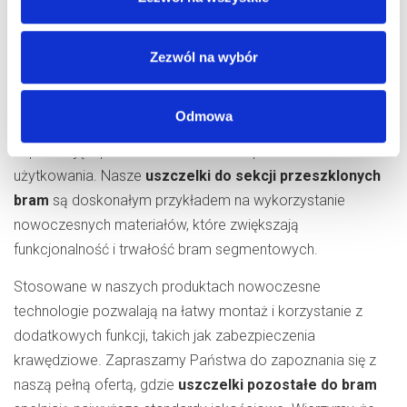
W Komponenty do bram sp. z o.o. stawiamy na
nowoczesne technologie, które sprawiają, że nasze
Zezwól na wybór
uszczelki bramowe dolne
są nie tylko trwałe, ale również
wysoce efektywne. Dzięki innowacyjnym rozwiązaniom,
Odmowa
takim jak materiały najnowszej generacji, nasze produkty
zapewniają lepsze uszczelnienie i bezpieczeństwo
użytkowania. Nasze
uszczelki do sekcji przeszklonych
bram
są doskonałym przykładem na wykorzystanie
nowoczesnych materiałów, które zwiększają
funkcjonalność i trwałość bram segmentowych.
Stosowane w naszych produktach nowoczesne
technologie pozwalają na łatwy montaż i korzystanie z
dodatkowych funkcji, takich jak zabezpieczenia
krawędziowe. Zapraszamy Państwa do zapoznania się z
naszą pełną ofertą, gdzie
uszczelki pozostałe do bram