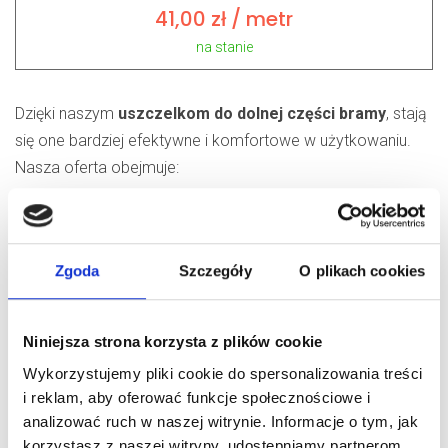
41,00
zł
/ metr
na stanie
Dzięki naszym
uszczelkom do dolnej części bramy
, stają
się one bardziej efektywne i komfortowe w użytkowaniu.
Nasza oferta obejmuje:
Uszczelki dolne do bram
w formie długich pasków, które
nie wymagają korytka dolnego.
Elastomerowe
elementy uszczelniające dolne
w
Zgoda
Szczegóły
O plikach cookies
kształtach owalnym i prostokątnym.
Uszczelki do dolnej części bramy
z komorą pod czujniki
Niniejsza strona korzysta z plików cookie
zabezpieczenia krawędziowego.
Gumowe uszczelki do profili aluminiowych z przestrzenią
Wykorzystujemy pliki cookie do spersonalizowania treści
pod optosensory.
i reklam, aby oferować funkcje społecznościowe i
analizować ruch w naszej witrynie. Informacje o tym, jak
Miękkie uszczelki dolne dedykowane dla bram
korzystasz z naszej witryny, udostępniamy partnerom