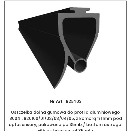
Nr Art.:
825103
Uszczelka dolna gumowa do profila aluminiowego
80041, 820100/01/02/03/04/05, z komorą fi 11mm pod
optosensory, pakowana po 35mb / bottom astragal
with air hoze on rol 35 mt r.