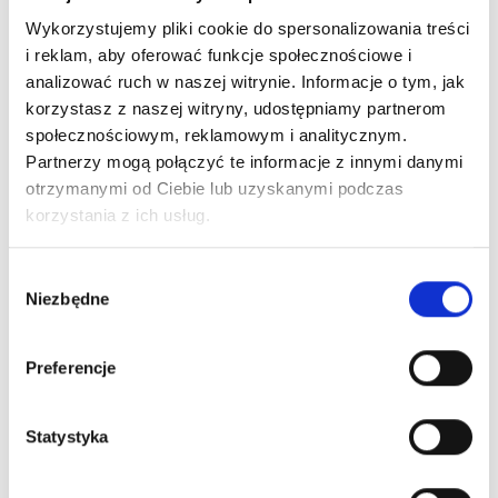
PODOBNE PRODUKTY
Wykorzystujemy pliki cookie do spersonalizowania treści
i reklam, aby oferować funkcje społecznościowe i
analizować ruch w naszej witrynie. Informacje o tym, jak
korzystasz z naszej witryny, udostępniamy partnerom
społecznościowym, reklamowym i analitycznym.
Partnerzy mogą połączyć te informacje z innymi danymi
otrzymanymi od Ciebie lub uzyskanymi podczas
korzystania z ich usług.
Wybór
Nr Art.:
25105
Nr Art.:
25804
Niezbędne
zgody
Obejma liny 3 mm,
Kausza linki 6 mm
STOP
Preferencje
Cena detaliczna (brutto)
Cena detaliczna (brutto)
2,00
zł
/ szt.
0,62
zł
/ 100
Statystyka
oczekiwanie na dostawę
sztuk