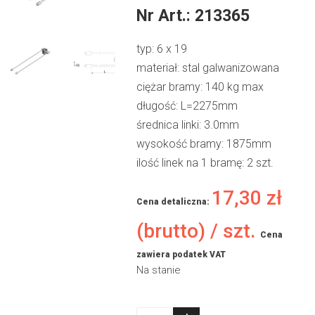
Nr Art.:
213365
typ: 6 x 19
materiał: stal galwanizowana
ciężar bramy: 140 kg max
długość: L=2275mm
średnica linki: 3.0mm
wysokość bramy: 1875mm
ilość linek na 1 bramę: 2 szt.
17,30
zł
Cena detaliczna:
(brutto) / szt.
Cena
zawiera podatek VAT
Na stanie