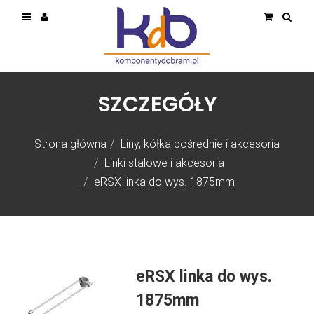
SZCZEGÓŁY
Strona główna
Liny, kółka pośrednie i akcesoria
Linki stalowe i akcesoria
eRSX linka do wys. 1875mm
eRSX linka do wys.
1875mm