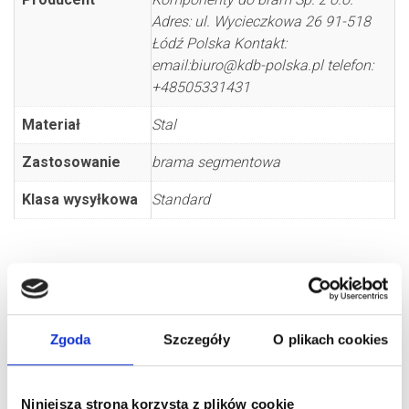
Adres: ul. Wycieczkowa 26 91-518
Łódź Polska Kontakt:
email:biuro@kdb-polska.pl telefon:
+48505331431
Materiał
Stal
Zastosowanie
brama segmentowa
Klasa wysyłkowa
Standard
Zgoda
Szczegóły
O plikach cookies
Niniejsza strona korzysta z plików cookie