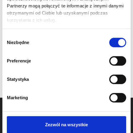
Partnerzy mogą połączyć te informacje z innymi danymi
otrzymanymi od Ciebie lub uzyskanymi podczas
Nr Art.:
214916
Nr Art.:
215394
korzystania z ich usług.
eRSX sprężyna
eRSX sprężyna
naciągowa 9355
naciągowa 5315
Wybór
Niezbędne
zgody
Cena detaliczna (brutto)
Cena detaliczna (brutto)
320,00
zł
/ szt.
210,00
zł
/ szt.
Preferencje
na stanie
na stanie
Statystyka
Marketing
Zezwól na wszystkie