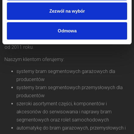
Zezwól na wybór
Odmowa
Zajmujemy się sprzedażą komponentów do bram od 2009
roku, a jako firma Komponenty Do Bram działamy na rynku
od 2011 roku.
Naszym klientom oferujemy:
systemy bram segmentowych garażowych dla
producentów
systemy bram segmentowych przemysłowych dla
producentów
szeroki asortyment części, komponentów i
akcesoriów do serwisowania i naprawy bram
segmentowych oraz rolet samochodowych
automatykę do bram garażowych, przemysłowych i