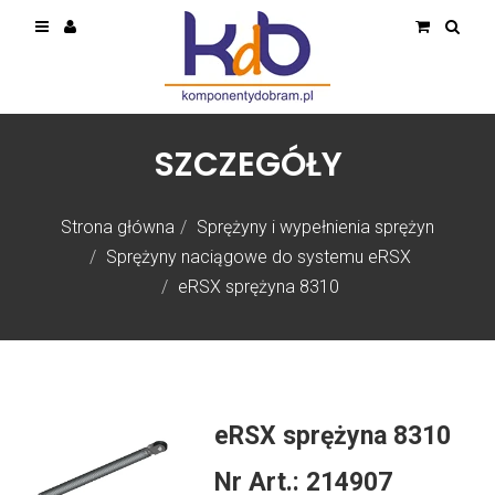
SZCZEGÓŁY
Strona główna
Sprężyny i wypełnienia sprężyn
Sprężyny naciągowe do systemu eRSX
eRSX sprężyna 8310
eRSX sprężyna 8310
Nr Art.:
214907