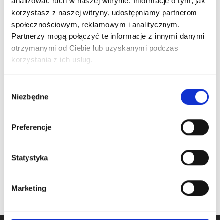
analizować ruch w naszej witrynie. Informacje o tym, jak
korzystasz z naszej witryny, udostępniamy partnerom
społecznościowym, reklamowym i analitycznym.
Partnerzy mogą połączyć te informacje z innymi danymi
otrzymanymi od Ciebie lub uzyskanymi podczas
Nr Art.:
219862
Nr Art.:
212943
korzystania z ich usług.
eRSX zestaw
eRSX zestaw
prowadnic
prowadnic pionowych
Wybór
poziomych do wys.
do wys. 2375mm
Niezbędne
zgody
2750mm
Cena detaliczna (brutto)
Cena detaliczna (brutto)
Preferencje
440,00
zł
/ para
340,00
zł
/ para
na stanie
na stanie
Statystyka
Marketing