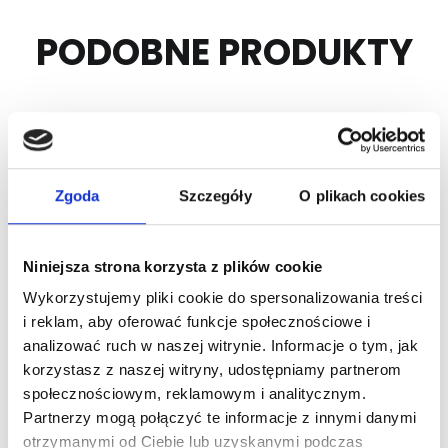
PODOBNE PRODUKTY
Zgoda
Szczegóły
O plikach cookies
Niniejsza strona korzysta z plików cookie
Wykorzystujemy pliki cookie do spersonalizowania treści
Nr Art.:
290030-6000
Nr Art.:
23690
i reklam, aby oferować funkcje społecznościowe i
Kątownik pionowy
Kątownik pionowy 2,0
analizować ruch w naszej witrynie. Informacje o tym, jak
85x69x17x2,0mm L
mm galwanizowana
korzystasz z naszej witryny, udostępniamy partnerom
6000mm stosować
stal, L = 6000 mm
społecznościowym, reklamowym i analitycznym.
razem z uszczelką
Partnerzy mogą połączyć te informacje z innymi danymi
Cena detaliczna (brutto)
225030
otrzymanymi od Ciebie lub uzyskanymi podczas