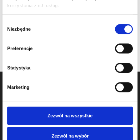
490,00
zł
/ szt.
korzystania z ich usług.
Cena detaliczna (brutto)
oczekiwanie na dostawę
520,00
zł
/ szt.
Wybór
na stanie
Niezbędne
zgody
Preferencje
Statystyka
Marketing
Zezwól na wszystkie
Zezwól na wybór