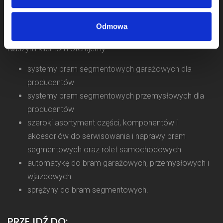
Zajmujemy się sprzedażą komponentów do bram od 2009
roku, a jako firma Komponenty Do Bram działamy na rynku
Odmowa
od 2011 roku.
Naszym klientom oferujemy:
systemy bram segmentowych garażowych dla
producentów
systemy bram segmentowych przemysłowych dla
producentów
szeroki asortyment części, komponentów i
akcesoriów do serwisowania i naprawy bram
segmentowych oraz rolet samochodowych
automatykę do bram garażowych, przemysłowych i
wjazdowych
sprężyny do bram segmentowych.
PRZEJDŹ DO: