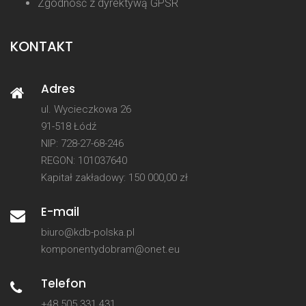
Zgodność z dyrektywą GPSR
KONTAKT
Adres
ul. Wycieczkowa 26
91-518 Łódź
NIP: 728-27-68-246
REGON: 101037640
Kapitał zakładowy: 150 000,00 zł
E-mail
biuro@kdb-polska.pl
komponentydobram@onet.eu
Telefon
+48 505 331 431